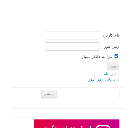
نام کاربری
رمز عبور
مرا به خاطر بسپار
ثبت نام
بازیابی رمز عبور
جستجو یرای: