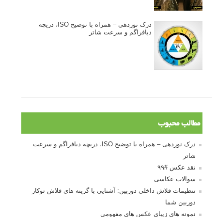
درک نوردهی – همراه با توضیح ISO، دریچه
دیافراگم و سرعت شاتر
مطالب محبوب
درک نوردهی – همراه با توضیح ISO، دریچه دیافراگم و سرعت
شاتر
نقد عکس #۹۹
سوالات عکاسی
تنظیمات فلاش داخلی دوربین: آشنایی با گزینه های فلاش توکار
دوربین شما
نمونه های زیبای عکس های مفهومی