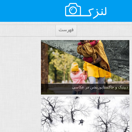
فهرست
دیپتیک و جاکستا‌پوزیشن در عکاسی