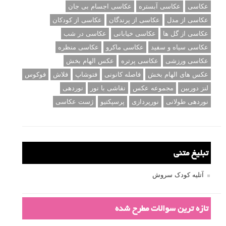
عکاسی
عکاسی آبستره
عکاسی اجسام بی جان
عکاسی از مدل
عکاسی از پرندگان
عکاسی از کودکان
عکاسی از گل ها
عکاسی خیابانی
عکاسی در شب
عکاسی سیاه و سفید
عکاسی ماکرو
عکاسی منظره
عکاسی ورزشی
عکاسی پرتره
عکس الهام بخش
عکس های الهام بخش
فاصله کانونی
فتوشاپ
فلاش
فوکوس
لنز دوربین
مجموعه عکس
نقاشی با نور
نوردهی
نوردهی طولانی
نورپردازی
پرسپکتیو
ژست عکاسی
تبلیغ متنی
آتلیه کودک سروش
تازه ترین سوالات مطرح شده