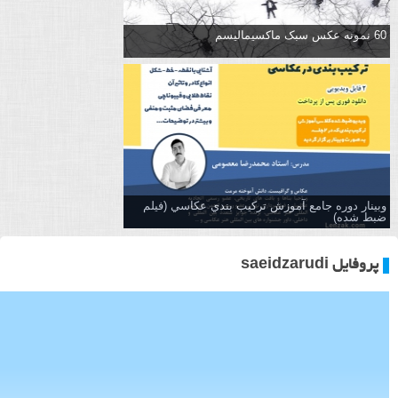
60 نمونه عکس سبک ماکسیمالیسم
وبینار دوره جامع آموزش تركيب بندي عكاسي (فیلم
ضبط شده)
پروفایل saeidzarudi