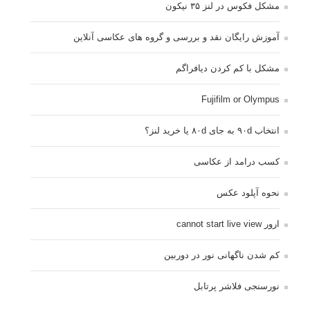
مشکل فکوس در لنز ۳۵ نیکون
آموزش رایگان نقد و بررسی و گروه های عکاسی آنلاین
مشکل با کم کردن دیافراگم
Fujifilm or Olympus
انتخاب ۹۰d به جای ۸۰d یا خرید لنز؟
کسب درامد از عکاسی
نحوه آپلود عکس
ارور cannot start live view
کم شدن ناگهانی نور در دوربین
نورسنجی فلاشر پرتابل