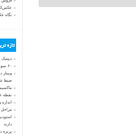
فروش 
عکس‌کا
نگاه ع
تازه تر
دیپتیک 
۶۰ نمونه عکس سبک ماکسیمالیسم
وبینار 
ضبط شد
ماکسیم
نقطه ع
اندازه 
مراحل 
استودیو
دارند
پرتره د