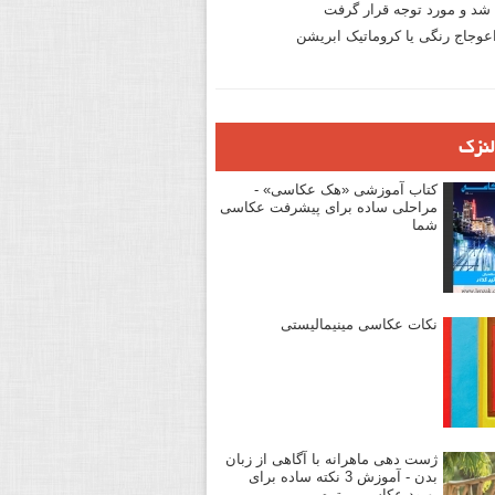
د و مورد توجه قرار گرفت
وجاج رنگی یا کروماتیک ابریشن
لنزک
کتاب آموزشی «هک عکاسی» -
مراحلی ساده برای پیشرفت عکاسی
شما
نکات عکاسی مینیمالیستی
ژست دهی ماهرانه با آگاهی از زبان
بدن - آموزش 3 نکته ساده برای
بهبود عکاسی پرتره