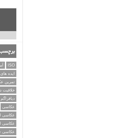
برچسب‌
ISO
آم
ایده های
تمرین ع
خلاقیت د
دیافراگم
عکاسی
عکاسی از
عکاسی از
عکاسی خی