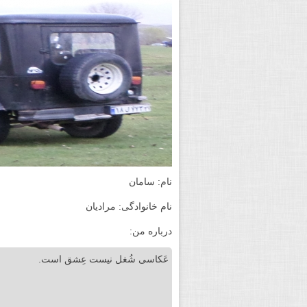
نام: سامان
نام خانوادگی: مرادیان
درباره من:
عَکاسی شُغل نیست عِشق است.