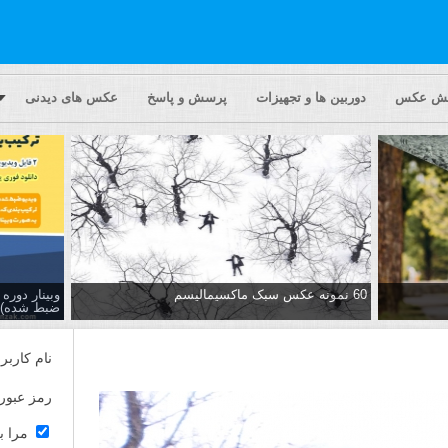
یش عکس
دوربین ها و تجهیزات
پرسش و پاسخ
عکس های دیدنی
60 نمونه عکس سبک ماکسیمالیسم
وبینار دور
ضبط شده)
نام کاربر
رمز عبور
مرا ب