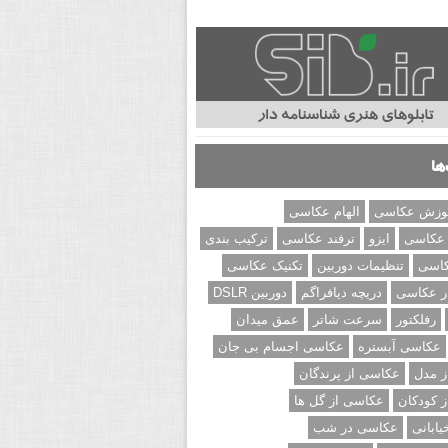
ها
وزش عکاسی
الهام عکاسی
 عکاسی
ایزو
ترفند عکاسی
ترکیب بندی
کاسی
تنظیمات دوربین
تکنیک عکاسی
ر عکاسی
دریچه دیافراگم
دوربین DSLR
رفلکتور
سرعت شاتر
عمق میدان
عکاسی آبستره
عکاسی اجسام بی جان
 مدل
عکاسی از پرندگان
 کودکان
عکاسی از گل ها
ابانی
عکاسی در شب