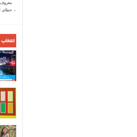
معروف ش
خطای اع
انتخاب 