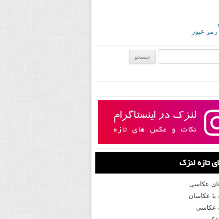
 رمز عبور
ی:
 تازه لنزک
های عکاسی
با عکاسان
 عکاسی