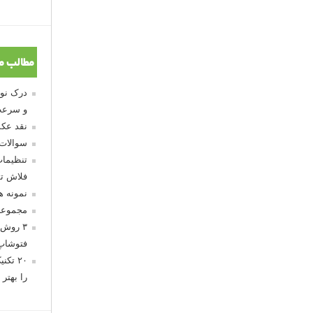
مطالب م
و سرعت
نقد عکس
سوالات
تنظیمات
فلاش تو
نمونه 
مجموعه
۳ روش 
فتوشاپ
۲۰ تک
را بهتر 