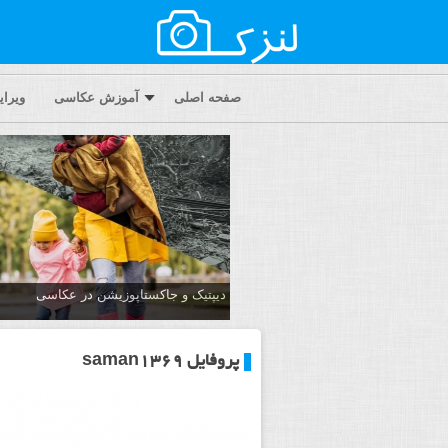
صفحه اصلی
آموزش عکاسی
ویرا
دیپتیک و جاکستا‌پوزیشن در عکاسی
پروفایل saman1369