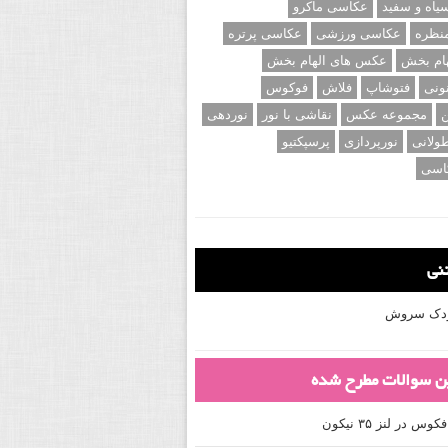
اه و سفید
عکاسی ماکرو
نظره
عکاسی ورزشی
عکاسی پرتره
ام بخش
عکس های الهام بخش
ونی
فتوشاپ
فلاش
فوکوس
ن
مجموعه عکس
نقاشی با نور
نوردهی
ولانی
نورپردازی
پرسپکتیو
اسی
تنی
کودک سروش
ین سوالات مطرح شده
 در لنز ۳۵ نیکون