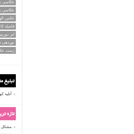
عکاسی سی
عکاسی م
عکس اله
فاصله کان
لنز دوربی
نوردهی ط
ژست عک
تبلیغ م
آتلیه 
تازه تر
مشکل فکوس