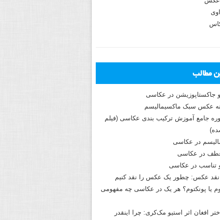
عکس
وی
کاس
ین مطالب
و جاکستا‌پوزیشن در عکاسی
دوره جامع آموزش ترکیب بندی عکاسی (فیلم
ه)
الیسم در عکاسی
طف در عکاسی
و تناسب در عکاسی
نقد عکس: چطور یک عکس را نقد کنیم
م یا پونکتوم؟ هر یک در عکاسی چه مفهومی
ختر افغان اثر استیو مک‌کری: چرا اینقدر