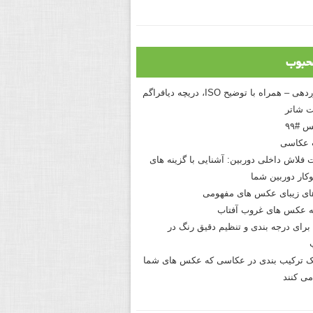
حبوب
درک نوردهی – همراه با توضیح ISO، دریچه دیافراگم
 شاتر
 #۹۹
 عکاسی
 فلاش داخلی دوربین: آشنایی با گزینه های
کار دوربین شما
های زیبای عکس های مفهومی
 عکس های غروب آفتاب
برای درجه بندی و تنظیم دقیق رنگ در
نیک ترکیب بندی در عکاسی که عکس های شما
می کنند