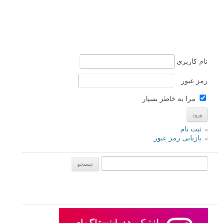
نام کاربری
رمز عبور
مرا به خاطر بسپار
ثبت نام
بازیابی رمز عبور
جستجو یرای: