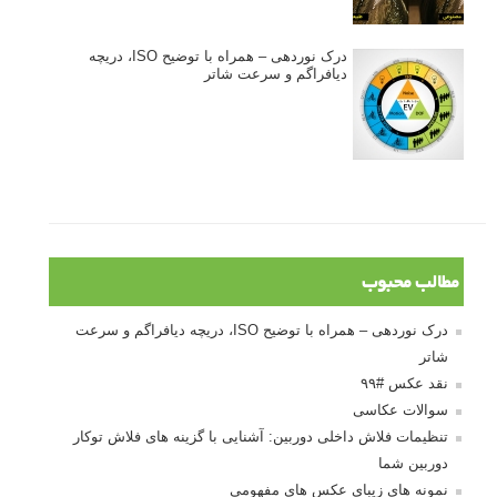
درک نوردهی – همراه با توضیح ISO، دریچه
دیافراگم و سرعت شاتر
مطالب محبوب
درک نوردهی – همراه با توضیح ISO، دریچه دیافراگم و سرعت
شاتر
نقد عکس #۹۹
سوالات عکاسی
تنظیمات فلاش داخلی دوربین: آشنایی با گزینه های فلاش توکار
دوربین شما
نمونه های زیبای عکس های مفهومی