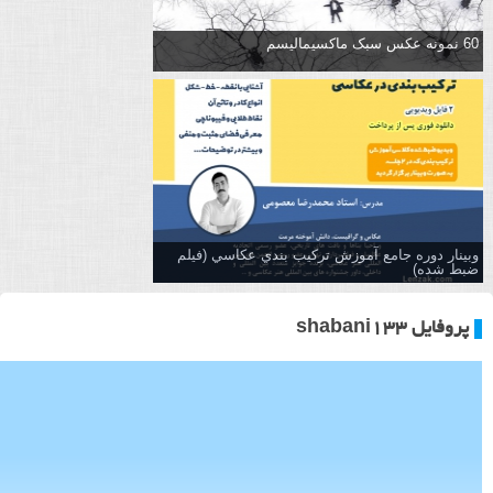
60 نمونه عکس سبک ماکسیمالیسم
وبینار دوره جامع آموزش تركيب بندي عكاسي (فیلم
ضبط شده)
پروفایل shabani133