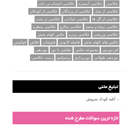
عکاسی
عکاسی آبستره
عکاسی اجسام بی جان
عکاسی از مدل
عکاسی از پرندگان
عکاسی از کودکان
عکاسی از گل ها
عکاسی خیابانی
عکاسی در شب
عکاسی سیاه و سفید
عکاسی ماکرو
عکاسی منظره
عکاسی ورزشی
عکاسی پرتره
عکس الهام بخش
عکس های الهام بخش
فاصله کانونی
فتوشاپ
فلاش
فوکوس
لنز دوربین
مجموعه عکس
نقاشی با نور
نوردهی
نوردهی طولانی
نورپردازی
پرسپکتیو
ژست عکاسی
تبلیغ متنی
آتلیه کودک سروش
تازه ترین سوالات مطرح شده