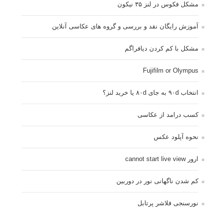
مشکل فکوس در لنز ۳۵ نیکون
آموزش رایگان نقد و بررسی و گروه های عکاسی آنلاین
مشکل با کم کردن دیافراگم
Fujifilm or Olympus
انتخاب ۹۰d به جای ۸۰d یا خرید لنز؟
کسب درامد از عکاسی
نحوه آپلود عکس
ارور cannot start live view
کم شدن ناگهانی نور در دوربین
نورسنجی فلاشر پرتابل