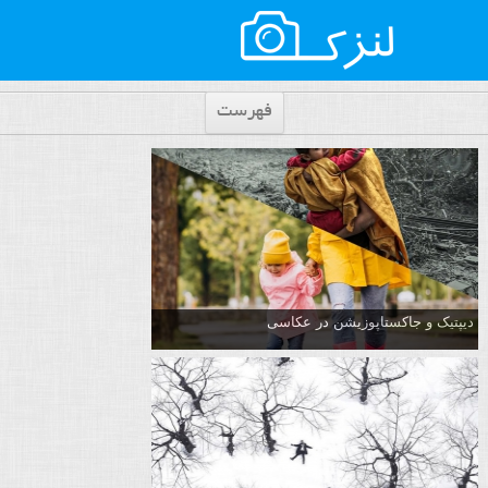
فهرست
دیپتیک و جاکستا‌پوزیشن در عکاسی