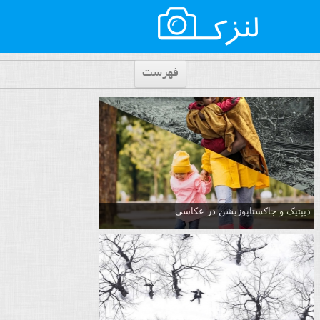
فهرست
دیپتیک و جاکستا‌پوزیشن در عکاسی