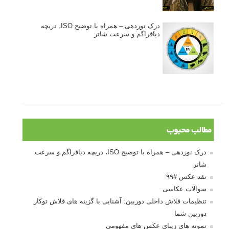
درک نوردهی – همراه با توضیح ISO، دریچه
دیافراگم و سرعت شاتر
مطالب محبوب
درک نوردهی – همراه با توضیح ISO، دریچه دیافراگم و سرعت
شاتر
نقد عکس #۹۹
سوالات عکاسی
تنظیمات فلاش داخلی دوربین: آشنایی با گزینه های فلاش توکار
دوربین شما
نمونه های زیبای عکس های مفهومی