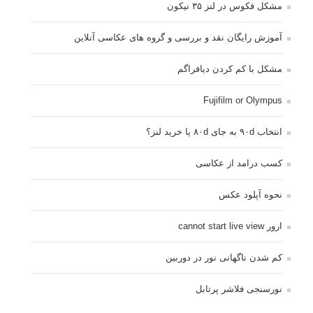
مشکل فکوس در لنز ۳۵ نیکون
آموزش رایگان نقد و بررسی و گروه های عکاسی آنلاین
مشکل با کم کردن دیافراگم
Fujifilm or Olympus
انتخاب ۹۰d به جای ۸۰d یا خرید لنز؟
کسب درامد از عکاسی
نحوه آپلود عکس
ارور cannot start live view
کم شدن ناگهانی نور در دوربین
نورسنجی فلاشر پرتابل