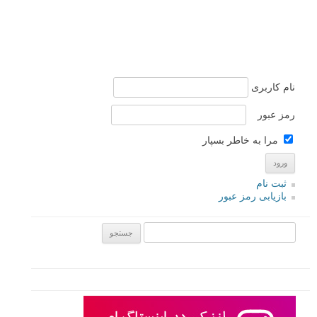
نام کاربری
رمز عبور
مرا به خاطر بسپار
ثبت نام
بازیابی رمز عبور
جستجو یرای: