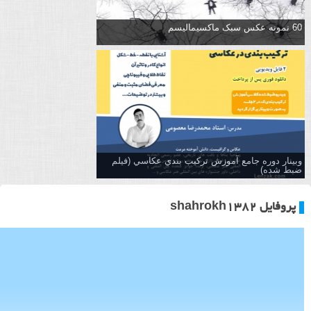
60 نمونه عکس سبک ماکسیمالیسم
وبینار دوره جامع آموزش تركيب بندي عكاسي (فیلم
ضبط شده)
پروفایل shahrokh1382