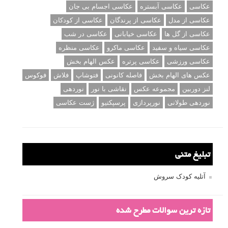
عکاسی
عکاسی آبستره
عکاسی اجسام بی جان
عکاسی از مدل
عکاسی از پرندگان
عکاسی از کودکان
عکاسی از گل ها
عکاسی خیابانی
عکاسی در شب
عکاسی سیاه و سفید
عکاسی ماکرو
عکاسی منظره
عکاسی ورزشی
عکاسی پرتره
عکس الهام بخش
عکس های الهام بخش
فاصله کانونی
فتوشاپ
فلاش
فوکوس
لنز دوربین
مجموعه عکس
نقاشی با نور
نوردهی
نوردهی طولانی
نورپردازی
پرسپکتیو
ژست عکاسی
تبلیغ متنی
آتلیه کودک سروش
تازه ترین سوالات مطرح شده