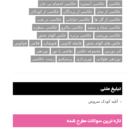
عکاسی
عکاسی آبستره
عکاسی اجسام بی جان
عکاسی از مدل
عکاسی از پرندگان
عکاسی از کودکان
عکاسی از گل ها
عکاسی خیابانی
عکاسی در شب
عکاسی سیاه و سفید
عکاسی ماکرو
عکاسی منظره
عکاسی ورزشی
عکاسی پرتره
عکس الهام بخش
عکس های الهام بخش
فاصله کانونی
فتوشاپ
فلاش
فوکوس
لنز دوربین
مجموعه عکس
نقاشی با نور
نوردهی
نوردهی طولانی
نورپردازی
پرسپکتیو
ژست عکاسی
تبلیغ متنی
آتلیه کودک سروش
تازه ترین سوالات مطرح شده