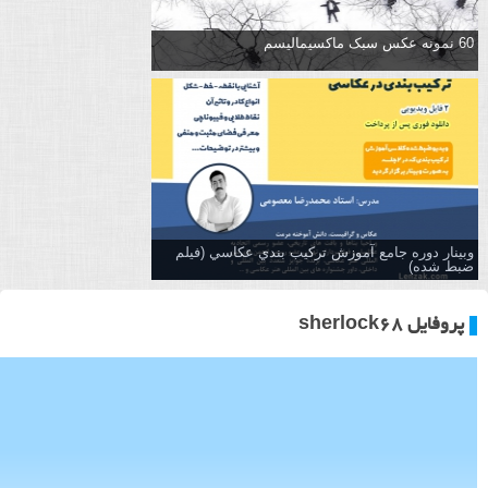
60 نمونه عکس سبک ماکسیمالیسم
وبینار دوره جامع آموزش تركيب بندي عكاسي (فیلم
ضبط شده)
پروفایل sherlock68