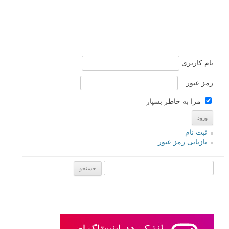
نام کاربری
رمز عبور
مرا به خاطر بسپار
ثبت نام
بازیابی رمز عبور
جستجو یرای: