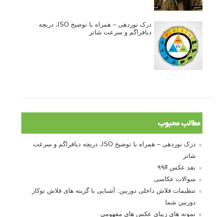
درک نوردهی – همراه با توضیح ISO، دریچه
دیافراگم و سرعت شاتر
مطالب محبوب
درک نوردهی – همراه با توضیح ISO، دریچه دیافراگم و سرعت
شاتر
نقد عکس #۹۹
سوالات عکاسی
تنظیمات فلاش داخلی دوربین: آشنایی با گزینه های فلاش توکار
دوربین شما
نمونه های زیبای عکس های مفهومی