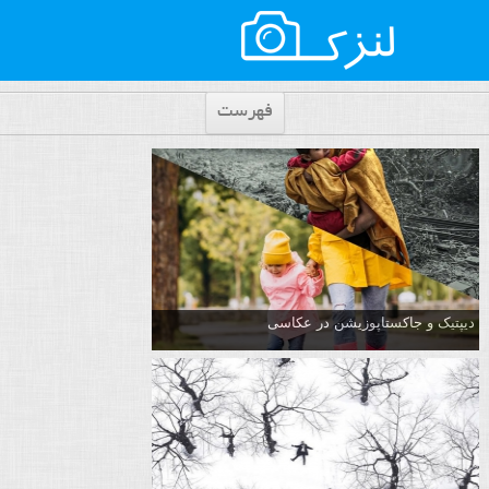
فهرست
دیپتیک و جاکستا‌پوزیشن در عکاسی