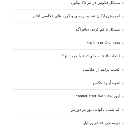
مشکل فکوس در لنز ۳۵ نیکون
آموزش رایگان نقد و بررسی و گروه های عکاسی آنلاین
مشکل با کم کردن دیافراگم
Fujifilm or Olympus
انتخاب ۹۰d به جای ۸۰d یا خرید لنز؟
کسب درامد از عکاسی
نحوه آپلود عکس
ارور cannot start live view
کم شدن ناگهانی نور در دوربین
نورسنجی فلاشر پرتابل