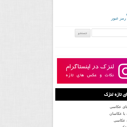
 رمز عبور
ی:
 تازه لنزک
های عکاسی
با عکاسان
 عکاسی