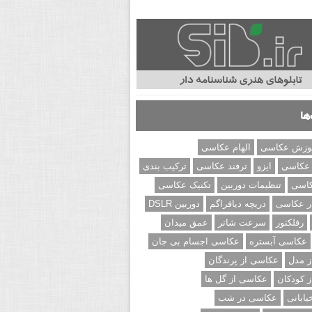
ها
وزش عکاسی
الهام عکاسی
 عکاسی
ایزو
ترفند عکاسی
ترکیب بندی
کاسی
تنظیمات دوربین
تکنیک عکاسی
ر عکاسی
دریچه دیافراگم
دوربین DSLR
رفلکتور
سرعت شاتر
عمق میدان
عکاسی آبستره
عکاسی اجسام بی جان
 مدل
عکاسی از پرندگان
 کودکان
عکاسی از گل ها
ابانی
عکاسی در شب