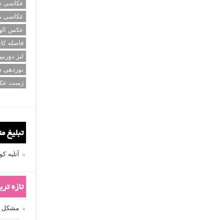
عکاسی سی
عکاسی م
عکس اله
فاصله کان
لنز دوربی
نوردهی ط
ژست عک
تبلیغ م
آتلیه 
تازه تر
مشکل فکوس