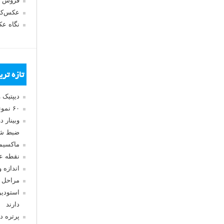
فروش 
عکس‌کا
نگاه ع
تازه تر
دیپتیک 
۶۰ نمونه عکس سبک ماکسیمالیسم
وبینار 
ضبط شد
ماکسیم
نقطه ع
اندازه 
مراحل 
استودیو
دارند
پرتره د