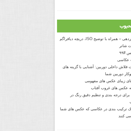
حبوب
درک نوردهی – همراه با توضیح ISO، دریچه دیافراگم
 شاتر
 #۹۹
 عکاسی
 فلاش داخلی دوربین: آشنایی با گزینه های
کار دوربین شما
های زیبای عکس های مفهومی
 عکس های غروب آفتاب
برای درجه بندی و تنظیم دقیق رنگ در
نیک ترکیب بندی در عکاسی که عکس های شما
می کنند