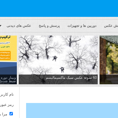
یش عکس
دوربین ها و تجهیزات
پرسش و پاسخ
عکس های دیدنی
60 نمونه عکس سبک ماکسیمالیسم
وبینار دور
ضبط شده)
نام کاربر
رمز عبور
مرا ب