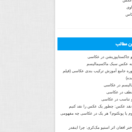
عکس
وی
کاس
ین مطالب
و جاکستا‌پوزیشن در عکاسی
دوره جامع آموزش ترکیب بندی عکاسی (فیلم
ه)
الیسم در عکاسی
طف در عکاسی
و تناسب در عکاسی
نقد عکس: چطور یک عکس را نقد کنیم
م یا پونکتوم؟ هر یک در عکاسی چه مفهومی
ختر افغان اثر استیو مک‌کری: چرا اینقدر