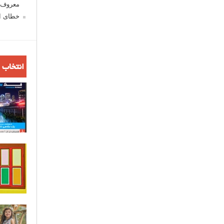
معروف ش
خطای اع
انتخاب 