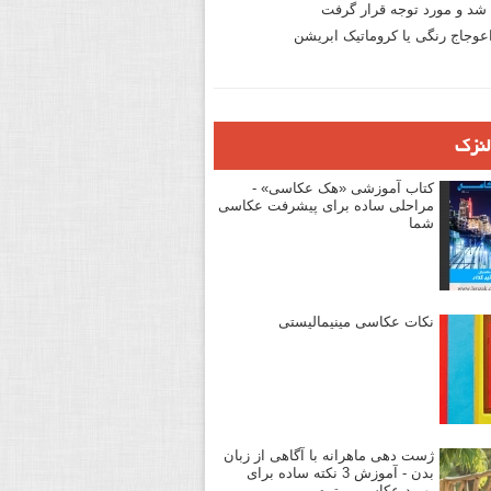
د و مورد توجه قرار گرفت
وجاج رنگی یا کروماتیک ابریشن
لنزک
کتاب آموزشی «هک عکاسی» -
مراحلی ساده برای پیشرفت عکاسی
شما
نکات عکاسی مینیمالیستی
ژست دهی ماهرانه با آگاهی از زبان
بدن - آموزش 3 نکته ساده برای
بهبود عکاسی پرتره