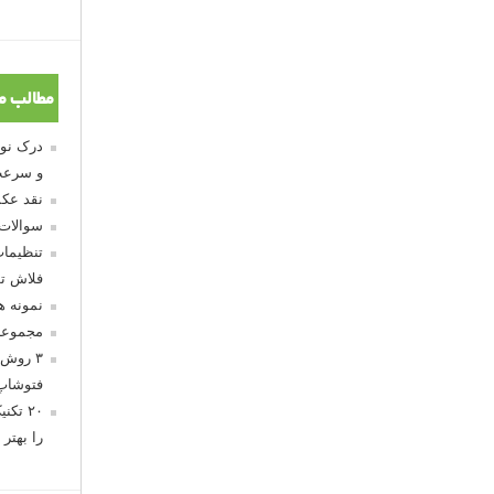
مطالب م
و سرعت
نقد عکس
سوالات
تنظیمات
فلاش تو
نمونه 
مجموعه
۳ روش 
فتوشاپ
۲۰ تک
را بهتر 