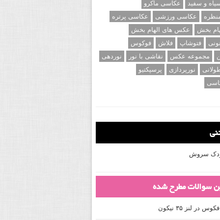
اه و سفید
عکاسی ماکرو
نظره
عکاسی ورزشی
عکاسی پرتره
ام بخش
عکس های الهام بخش
ونی
فتوشاپ
فلاش
فوکوس
ن
مجموعه عکس
نقاشی با نور
نوردهی
ولانی
نورپردازی
پرسپکتیو
اسی
تنی
کودک سروش
ین سوالات مطرح شده
 در لنز ۳۵ نیکون