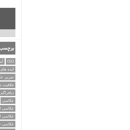
برچسب‌
ISO
آم
ایده های
تمرین ع
خلاقیت د
دیافراگم
عکاسی
عکاسی از
عکاسی از
عکاسی خی