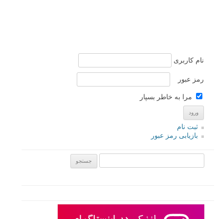
نام کاربری
رمز عبور
مرا به خاطر بسپار
ثبت نام
بازیابی رمز عبور
جستجو یرای: