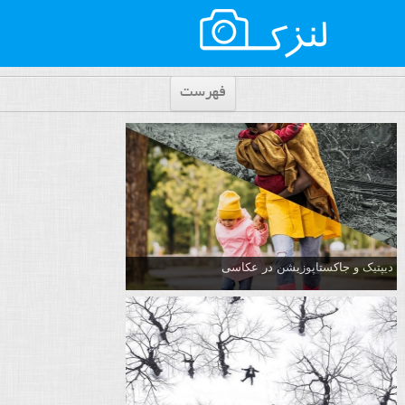
فهرست
دیپتیک و جاکستا‌پوزیشن در عکاسی