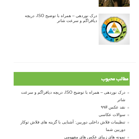
درک نوردهی – همراه با توضیح ISO، دریچه
دیافراگم و سرعت شاتر
مطالب محبوب
درک نوردهی – همراه با توضیح ISO، دریچه دیافراگم و سرعت
شاتر
نقد عکس #۹۹
سوالات عکاسی
تنظیمات فلاش داخلی دوربین: آشنایی با گزینه های فلاش توکار
دوربین شما
نمونه های زیبای عکس های مفهومی