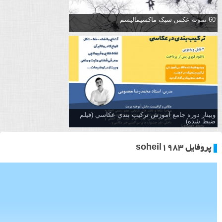
60 نمونه عکس سبک ماکسیمالیسم
وبینار دوره جامع آموزش تركيب بندي عكاسي (فیلم
ضبط شده)
پروفایل soheil1983