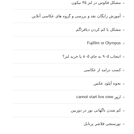
مشکل فکوس در لنز ۳۵ نیکون
آموزش رایگان نقد و بررسی و گروه های عکاسی آنلاین
مشکل با کم کردن دیافراگم
Fujifilm or Olympus
انتخاب ۹۰d به جای ۸۰d یا خرید لنز؟
کسب درامد از عکاسی
نحوه آپلود عکس
ارور cannot start live view
کم شدن ناگهانی نور در دوربین
نورسنجی فلاشر پرتابل