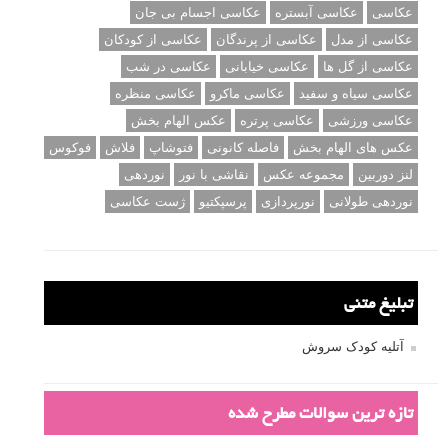
عکاسی
عکاسی آبستره
عکاسی اجسام بی جان
عکاسی از مدل
عکاسی از پرندگان
عکاسی از کودکان
عکاسی از گل ها
عکاسی خیابانی
عکاسی در شب
عکاسی سیاه و سفید
عکاسی ماکرو
عکاسی منظره
عکاسی ورزشی
عکاسی پرتره
عکس الهام بخش
عکس های الهام بخش
فاصله کانونی
فتوشاپ
فلاش
فوکوس
لنز دوربین
مجموعه عکس
نقاشی با نور
نوردهی
نوردهی طولانی
نورپردازی
پرسپکتیو
ژست عکاسی
تبلیغ متنی
آتلیه کودک سروش
تازه ترین سوالات مطرح شده