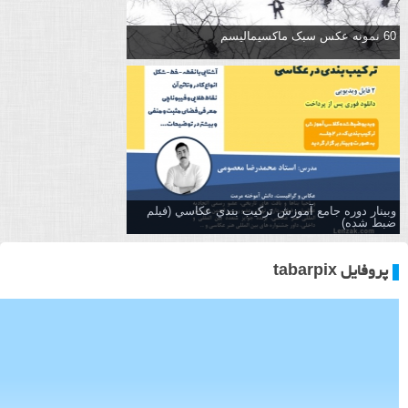
60 نمونه عکس سبک ماکسیمالیسم
وبینار دوره جامع آموزش تركيب بندي عكاسي (فیلم
ضبط شده)
پروفایل tabarpix