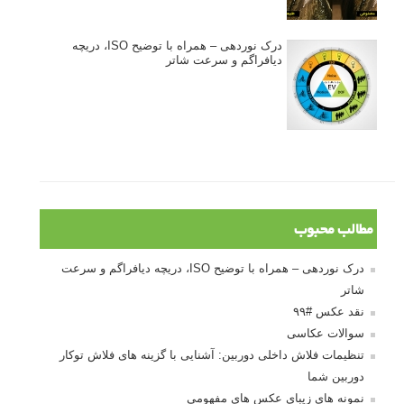
درک نوردهی – همراه با توضیح ISO، دریچه
دیافراگم و سرعت شاتر
مطالب محبوب
درک نوردهی – همراه با توضیح ISO، دریچه دیافراگم و سرعت
شاتر
نقد عکس #۹۹
سوالات عکاسی
تنظیمات فلاش داخلی دوربین: آشنایی با گزینه های فلاش توکار
دوربین شما
نمونه های زیبای عکس های مفهومی