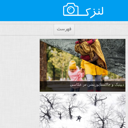
فهرست
دیپتیک و جاکستا‌پوزیشن در عکاسی