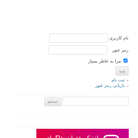
نام کاربری
رمز عبور
مرا به خاطر بسپار
ثبت نام
بازیابی رمز عبور
جستجو یرای: