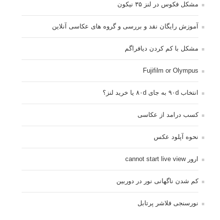
مشکل فکوس در لنز ۳۵ نیکون
آموزش رایگان نقد و بررسی و گروه های عکاسی آنلاین
مشکل با کم کردن دیافراگم
Fujifilm or Olympus
انتخاب ۹۰d به جای ۸۰d یا خرید لنز؟
کسب درامد از عکاسی
نحوه آپلود عکس
ارور cannot start live view
کم شدن ناگهانی نور در دوربین
نورسنجی فلاشر پرتابل