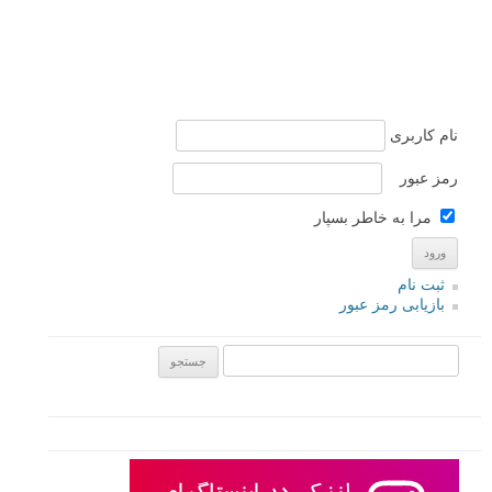
نام کاربری
رمز عبور
مرا به خاطر بسپار
ثبت نام
بازیابی رمز عبور
جستجو یرای: