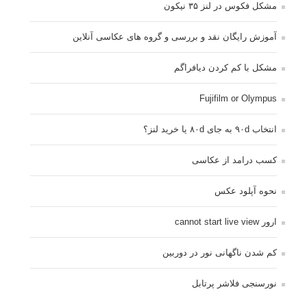
مشکل فکوس در لنز ۳۵ نیکون
آموزش رایگان نقد و بررسی و گروه های عکاسی آنلاین
مشکل با کم کردن دیافراگم
Fujifilm or Olympus
انتخاب ۹۰d به جای ۸۰d یا خرید لنز؟
کسب درامد از عکاسی
نحوه آپلود عکس
ارور cannot start live view
کم شدن ناگهانی نور در دوربین
نورسنجی فلاشر پرتابل