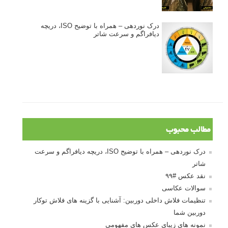
درک نوردهی – همراه با توضیح ISO، دریچه
دیافراگم و سرعت شاتر
مطالب محبوب
درک نوردهی – همراه با توضیح ISO، دریچه دیافراگم و سرعت
شاتر
نقد عکس #۹۹
سوالات عکاسی
تنظیمات فلاش داخلی دوربین: آشنایی با گزینه های فلاش توکار
دوربین شما
نمونه های زیبای عکس های مفهومی