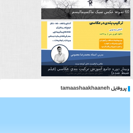
60 نمونه عکس سبک ماکسیمالیسم
وبینار دوره جامع آموزش تركيب بندي عكاسي (فیلم
ضبط شده)
پروفایل tamaashaakhaaneh