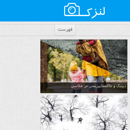
فهرست
دیپتیک و جاکستا‌پوزیشن در عکاسی