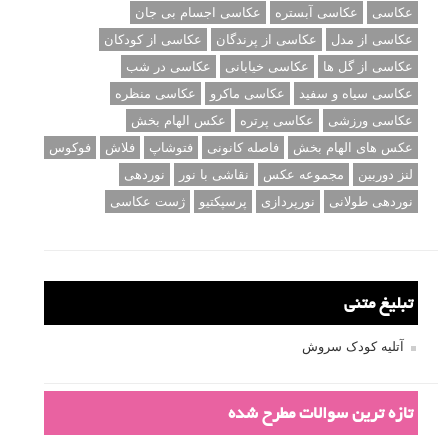
عکاسی
عکاسی آبستره
عکاسی اجسام بی جان
عکاسی از مدل
عکاسی از پرندگان
عکاسی از کودکان
عکاسی از گل ها
عکاسی خیابانی
عکاسی در شب
عکاسی سیاه و سفید
عکاسی ماکرو
عکاسی منظره
عکاسی ورزشی
عکاسی پرتره
عکس الهام بخش
عکس های الهام بخش
فاصله کانونی
فتوشاپ
فلاش
فوکوس
لنز دوربین
مجموعه عکس
نقاشی با نور
نوردهی
نوردهی طولانی
نورپردازی
پرسپکتیو
ژست عکاسی
تبلیغ متنی
آتلیه کودک سروش
تازه ترین سوالات مطرح شده