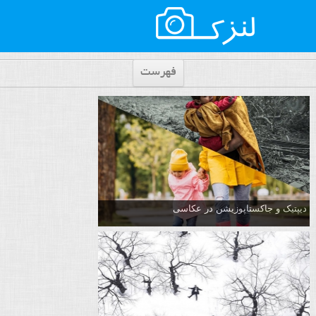
فهرست
دیپتیک و جاکستا‌پوزیشن در عکاسی