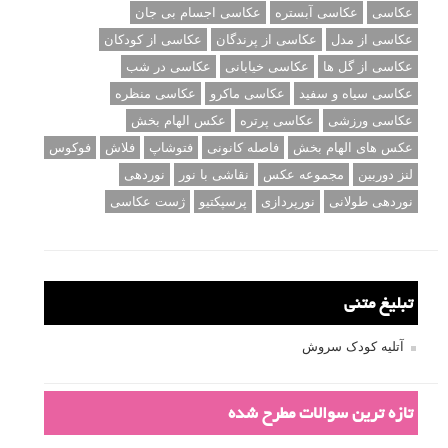
عکاسی
عکاسی آبستره
عکاسی اجسام بی جان
عکاسی از مدل
عکاسی از پرندگان
عکاسی از کودکان
عکاسی از گل ها
عکاسی خیابانی
عکاسی در شب
عکاسی سیاه و سفید
عکاسی ماکرو
عکاسی منظره
عکاسی ورزشی
عکاسی پرتره
عکس الهام بخش
عکس های الهام بخش
فاصله کانونی
فتوشاپ
فلاش
فوکوس
لنز دوربین
مجموعه عکس
نقاشی با نور
نوردهی
نوردهی طولانی
نورپردازی
پرسپکتیو
ژست عکاسی
تبلیغ متنی
آتلیه کودک سروش
تازه ترین سوالات مطرح شده