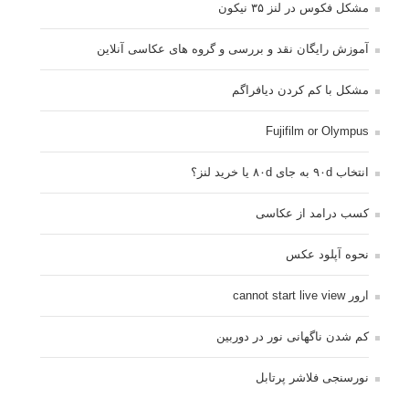
مشکل فکوس در لنز ۳۵ نیکون
آموزش رایگان نقد و بررسی و گروه های عکاسی آنلاین
مشکل با کم کردن دیافراگم
Fujifilm or Olympus
انتخاب ۹۰d به جای ۸۰d یا خرید لنز؟
کسب درامد از عکاسی
نحوه آپلود عکس
ارور cannot start live view
کم شدن ناگهانی نور در دوربین
نورسنجی فلاشر پرتابل