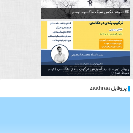
60 نمونه عکس سبک ماکسیمالیسم
وبینار دوره جامع آموزش تركيب بندي عكاسي (فیلم
ضبط شده)
پروفایل zaahraa