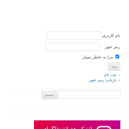
نام کاربری
رمز عبور
مرا به خاطر بسپار
ثبت نام
بازیابی رمز عبور
جستجو یرای: