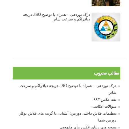
درک نوردهی – همراه با توضیح ISO، دریچه
دیافراگم و سرعت شاتر
مطالب محبوب
درک نوردهی – همراه با توضیح ISO، دریچه دیافراگم و سرعت
شاتر
نقد عکس #۹۹
سوالات عکاسی
تنظیمات فلاش داخلی دوربین: آشنایی با گزینه های فلاش توکار
دوربین شما
نمونه های زیبای عکس های مفهومی