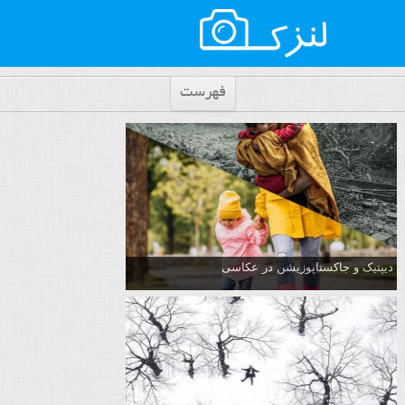
فهرست
دیپتیک و جاکستا‌پوزیشن در عکاسی