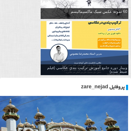
60 نمونه عکس سبک ماکسیمالیسم
وبینار دوره جامع آموزش تركيب بندي عكاسي (فیلم
ضبط شده)
پروفایل zare_nejad