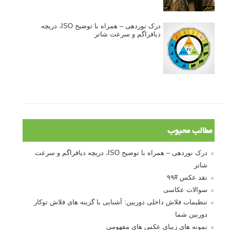
درک نوردهی – همراه با توضیح ISO، دریچه
دیافراگم و سرعت شاتر
مطالب محبوب
درک نوردهی – همراه با توضیح ISO، دریچه دیافراگم و سرعت
شاتر
نقد عکس #۹۹
سوالات عکاسی
تنظیمات فلاش داخلی دوربین: آشنایی با گزینه های فلاش توکار
دوربین شما
نمونه های زیبای عکس های مفهومی