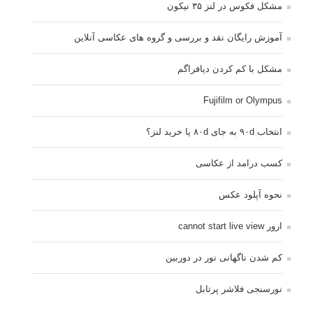
مشکل فکوس در لنز ۳۵ نیکون
آموزش رایگان نقد و بررسی و گروه های عکاسی آنلاین
مشکل با کم کردن دیافراگم
Fujifilm or Olympus
انتخاب ۹۰d به جای ۸۰d یا خرید لنز؟
کسب درامد از عکاسی
نحوه آپلود عکس
ارور cannot start live view
کم شدن ناگهانی نور در دوربین
نورسنجی فلاشر پرتابل