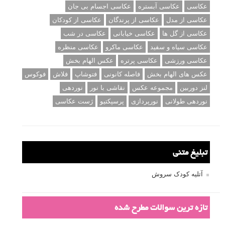
عکاسی
عکاسی آبستره
عکاسی اجسام بی جان
عکاسی از مدل
عکاسی از پرندگان
عکاسی از کودکان
عکاسی از گل ها
عکاسی خیابانی
عکاسی در شب
عکاسی سیاه و سفید
عکاسی ماکرو
عکاسی منظره
عکاسی ورزشی
عکاسی پرتره
عکس الهام بخش
عکس های الهام بخش
فاصله کانونی
فتوشاپ
فلاش
فوکوس
لنز دوربین
مجموعه عکس
نقاشی با نور
نوردهی
نوردهی طولانی
نورپردازی
پرسپکتیو
ژست عکاسی
تبلیغ متنی
آتلیه کودک سروش
تازه ترین سوالات مطرح شده