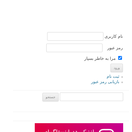
نام کاربری
رمز عبور
مرا به خاطر بسپار
ثبت نام
بازیابی رمز عبور
جستجو یرای: