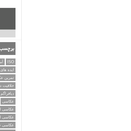
برچسب‌
ISO
آم
ایده های
تمرین ع
خلاقیت د
دیافراگم
عکاسی
عکاسی از
عکاسی از
عکاسی خی