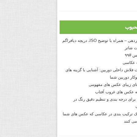
حبوب
درک نوردهی – همراه با توضیح ISO، دریچه دیافراگم
 شاتر
 #۹۹
 عکاسی
 فلاش داخلی دوربین: آشنایی با گزینه های
کار دوربین شما
های زیبای عکس های مفهومی
 عکس های غروب آفتاب
برای درجه بندی و تنظیم دقیق رنگ در
نیک ترکیب بندی در عکاسی که عکس های شما
می کنند