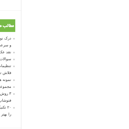
مطالب م
و سرعت
نقد عکس
سوالات
تنظیمات
فلاش تو
نمونه 
مجموعه
۳ روش 
فتوشاپ
۲۰ تک
را بهتر 