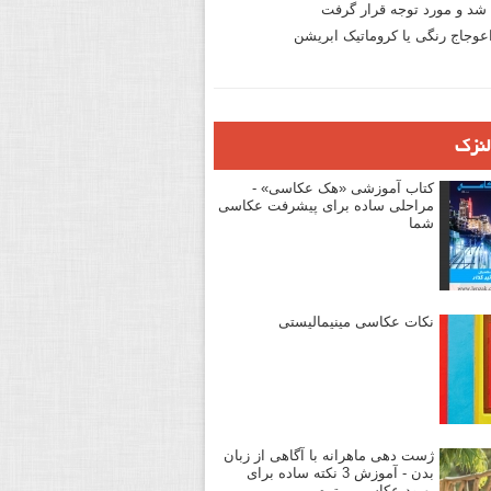
د و مورد توجه قرار گرفت
وجاج رنگی یا کروماتیک ابریشن
لنزک
کتاب آموزشی «هک عکاسی» -
مراحلی ساده برای پیشرفت عکاسی
شما
نکات عکاسی مینیمالیستی
ژست دهی ماهرانه با آگاهی از زبان
بدن - آموزش 3 نکته ساده برای
بهبود عکاسی پرتره