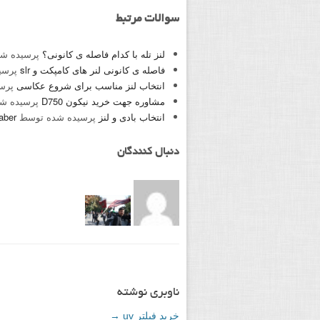
سوالات مرتبط
لنز تله با کدام فاصله ی کانونی؟
پرسیده ش
فاصله ی کانونی لنر های کامپکت و slr
پرسی
انتخاب لنز مناسب برای شروع عکاسی
پرس
مشاوره جهت خرید نیکون D750
پرسیده ش
انتخاب بادی و لنز
پرسیده شده توسط
aber
دنبال کنندگان
ناوبری نوشته
خرید فیلتر uv
→