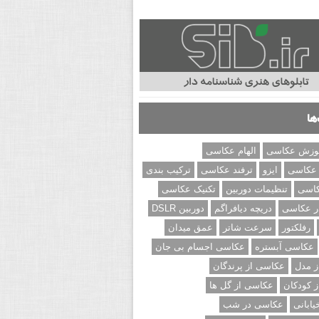
ها
وزش عکاسی
الهام عکاسی
 عکاسی
ایزو
ترفند عکاسی
ترکیب بندی
کاسی
تنظیمات دوربین
تکنیک عکاسی
ر عکاسی
دریچه دیافراگم
دوربین DSLR
رفلکتور
سرعت شاتر
عمق میدان
عکاسی آبستره
عکاسی اجسام بی جان
 مدل
عکاسی از پرندگان
 کودکان
عکاسی از گل ها
ابانی
عکاسی در شب