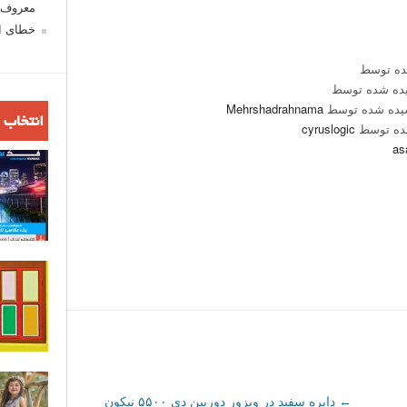
معروف ش
خطای اع
ده توسط
ده شده توسط
یده شده توسط
Mehrshadrahnama
انتخاب 
ده توسط
cyruslogic
as
←
دایره سفید در ویزور دوربین دی ۵۵۰۰ نیکون