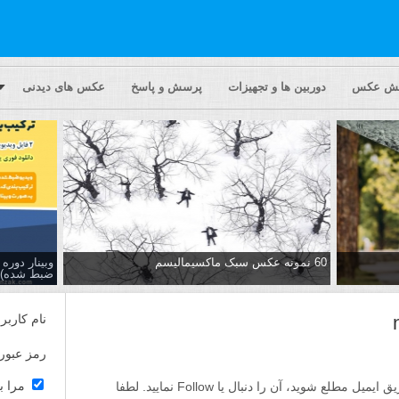
یش عکس
دوربین ها و تجهیزات
پرسش و پاسخ
عکس های دیدنی
60 نمونه عکس سبک ماکسیمالیسم
وبینار دور
ضبط شده)
نام کاربر
رمز عبور
مرا ب
اگر مایلید تا از پاسخ ها به این پرسش از طریق ایمیل مطلع شوید، آن را دنبال یا Follow نمایید. لطفا