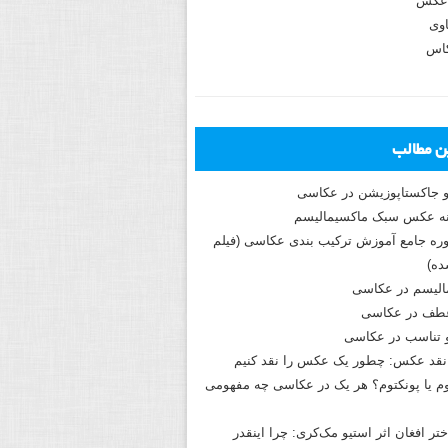
عکس
وی
کاس
ین مطالب
و جاکستا‌پوزیشن در عکاسی
دوره جامع آموزش ترکیب بندی عکاسی (فیلم
ه)
الیسم در عکاسی
طف در عکاسی
و تناسب در عکاسی
نقد عکس: چطور یک عکس را نقد کنیم
م یا پونکتوم؟ هر یک در عکاسی چه مفهومی
ختر افغان اثر استیو مک‌کری: چرا اینقدر