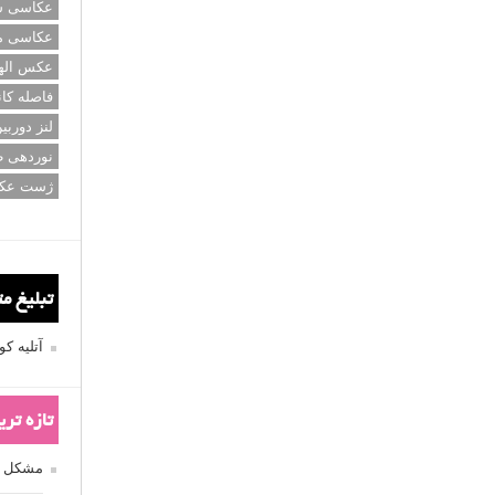
عکاسی سی
عکاسی م
عکس اله
فاصله کان
لنز دوربی
نوردهی ط
ژست عک
تبلیغ م
آتلیه 
تازه تر
مشکل فکوس