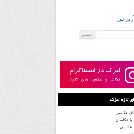
 رمز عبور
ی:
 تازه لنزک
های عکاسی
با عکاسان
 عکاسی