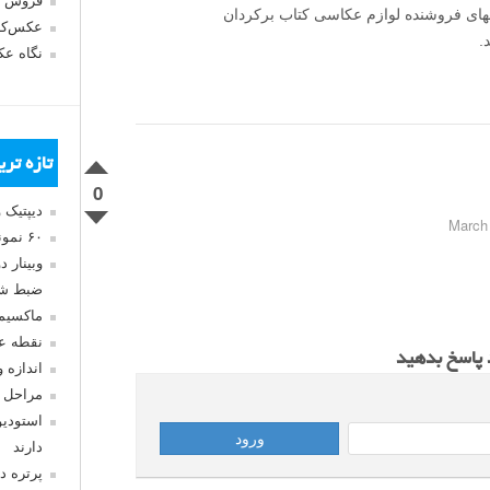
فروش 
زههای فروشنده لوازم عکاسی کتاب برکردان
عکس‌کا
.
نگاه ع
تازه تر
0
دیپتیک 
۶۰ نمونه عکس سبک ماکسیمالیسم
وبینار 
ضبط شد
ماکسیم
نقطه ع
د پاسخ بدهید
اندازه 
مراحل 
استودیو
دارند
پرتره د