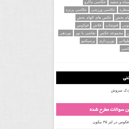
اه و سفید
عکاسی ماکرو
نظره
عکاسی ورزشی
عکاسی پرتره
ام بخش
عکس های الهام بخش
ونی
فتوشاپ
فلاش
فوکوس
ن
مجموعه عکس
نقاشی با نور
نوردهی
ولانی
نورپردازی
پرسپکتیو
اسی
تنی
کودک سروش
ین سوالات مطرح شده
 در لنز ۳۵ نیکون