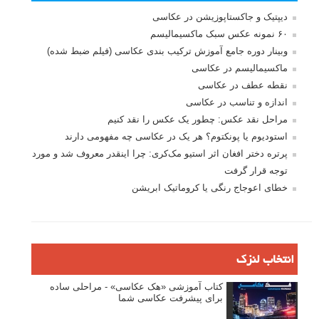
دیپتیک و جاکستا‌پوزیشن در عکاسی
۶۰ نمونه عکس سبک ماکسیمالیسم
وبینار دوره جامع آموزش ترکیب بندی عکاسی (فیلم ضبط شده)
ماکسیمالیسم در عکاسی
نقطه عطف در عکاسی
اندازه و تناسب در عکاسی
مراحل نقد عکس: چطور یک عکس را نقد کنیم
استودیوم یا پونکتوم؟ هر یک در عکاسی چه مفهومی دارند
پرتره دختر افغان اثر استیو مک‌کری: چرا اینقدر معروف شد و مورد
توجه قرار گرفت
خطای اعوجاج رنگی یا کروماتیک ابریشن
انتخاب لنزک
کتاب آموزشی «هک عکاسی» - مراحلی ساده
برای پیشرفت عکاسی شما