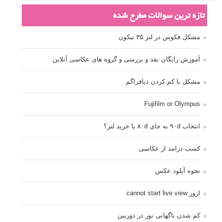
تازه ترین سوالات مطرح شده
مشکل فکوس در لنز ۳۵ نیکون
آموزش رایگان نقد و بررسی و گروه های عکاسی آنلاین
مشکل با کم کردن دیافراگم
Fujifilm or Olympus
انتخاب ۹۰d به جای ۸۰d یا خرید لنز؟
کسب درامد از عکاسی
نحوه آپلود عکس
ارور cannot start live view
کم شدن ناگهانی نور در دوربین