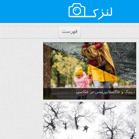
فهرست
دیپتیک و جاکستا‌پوزیشن در عکاسی