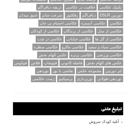
تکنیک عکاسی
خلاقیت در عکاسی
دریچه دیافراگم
دوربین DSLR
دیافراگم
رفلکتور
سرعت شاتر
عمق میدان
عکاسی
عکاسی آبستره
عکاسی اجسام بی جان
عکاسی از مدل
عکاسی از پرندگان
عکاسی از کودکان
عکاسی از گل ها
عکاسی خیابانی
عکاسی در شب
عکاسی سیاه و سفید
عکاسی ماکرو
عکاسی منظره
عکاسی ورزشی
عکاسی پرتره
عکس الهام بخش
عکس های الهام بخش
فاصله کانونی
فتوشاپ
فلاش
فوکوس
لنز دوربین
مجموعه عکس
نقاشی با نور
نوردهی
نوردهی طولانی
نورپردازی
پرسپکتیو
ژست عکاسی
تبلیغ متنی
آتلیه کودک سروش