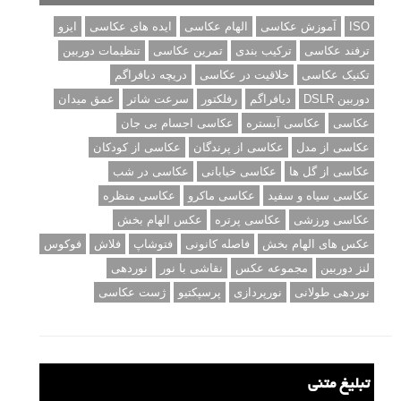
ISO
آموزش عکاسی
الهام عکاسی
ایده های عکاسی
ایزو
ترفند عکاسی
ترکیب بندی
تمرین عکاسی
تنظیمات دوربین
تکنیک عکاسی
خلاقیت در عکاسی
دریچه دیافراگم
دوربین DSLR
دیافراگم
رفلکتور
سرعت شاتر
عمق میدان
عکاسی
عکاسی آبستره
عکاسی اجسام بی جان
عکاسی از مدل
عکاسی از پرندگان
عکاسی از کودکان
عکاسی از گل ها
عکاسی خیابانی
عکاسی در شب
عکاسی سیاه و سفید
عکاسی ماکرو
عکاسی منظره
عکاسی ورزشی
عکاسی پرتره
عکس الهام بخش
عکس های الهام بخش
فاصله کانونی
فتوشاپ
فلاش
فوکوس
لنز دوربین
مجموعه عکس
نقاشی با نور
نوردهی
نوردهی طولانی
نورپردازی
پرسپکتیو
ژست عکاسی
تبلیغ متنی