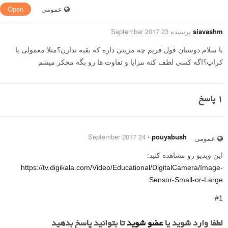
عمومی
Open
siavashm
پرسیده 23 September 2017
با سلام.دوستان فول فریم چه مزیتی داره که بقیه ندارن؟مثلا معمولی یا
کراپ؟اگه کسی لطف کنه مزایا و تفاوت ها رو بگه مچکر میشم
1
پاسخ
24 September 2017
⋅
pouyabush
عمومی
این ویدیو رو مشاهده کنید:
https://tv.digikala.com/Video/Educational/DigitalCamera/Image-
Sensor-Small-or-Large
#1
لطفا وارد شوید یا
عضو شوید
تا بتوانید پاسخ بدهید