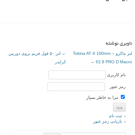
ناوبری نوشته
لنز ماکرو – Tokina AT-X 100mm
←
لنز ۵۰ فول فریم بروی دوربین
f/2.8 PRO D Macro
→
کراپدر
نام کاربری
رمز عبور
مرا به خاطر بسپار
ثبت نام
بازیابی رمز عبور