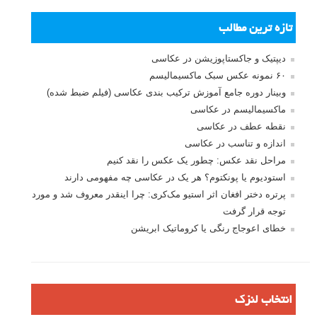
تازه ترین مطالب
دیپتیک و جاکستا‌پوزیشن در عکاسی
۶۰ نمونه عکس سبک ماکسیمالیسم
وبینار دوره جامع آموزش ترکیب بندی عکاسی (فیلم ضبط شده)
ماکسیمالیسم در عکاسی
نقطه عطف در عکاسی
اندازه و تناسب در عکاسی
مراحل نقد عکس: چطور یک عکس را نقد کنیم
استودیوم یا پونکتوم؟ هر یک در عکاسی چه مفهومی دارند
پرتره دختر افغان اثر استیو مک‌کری: چرا اینقدر معروف شد و مورد
توجه قرار گرفت
خطای اعوجاج رنگی یا کروماتیک ابریشن
انتخاب لنزک