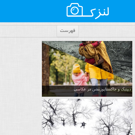
فهرست
دیپتیک و جاکستا‌پوزیشن در عکاسی