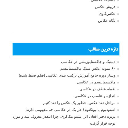
فروش عکس
عکس‌کاوی
نگاه عکاس
تازه ترین مطالب
دیپتیک و جاکستا‌پوزیشن در عکاسی
۶۰ نمونه عکس سبک ماکسیمالیسم
وبینار دوره جامع آموزش ترکیب بندی عکاسی (فیلم ضبط شده)
ماکسیمالیسم در عکاسی
نقطه عطف در عکاسی
اندازه و تناسب در عکاسی
مراحل نقد عکس: چطور یک عکس را نقد کنیم
استودیوم یا پونکتوم؟ هر یک در عکاسی چه مفهومی دارند
پرتره دختر افغان اثر استیو مک‌کری: چرا اینقدر معروف شد و مورد
توجه قرار گرفت