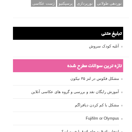
نوردهی طولانی
نورپردازی
پرسپکتیو
ژست عکاسی
تبلیغ متنی
آتلیه کودک سروش
تازه ترین سوالات مطرح شده
مشکل فکوس در لنز ۳۵ نیکون
آموزش رایگان نقد و بررسی و گروه های عکاسی آنلاین
مشکل با کم کردن دیافراگم
Fujifilm or Olympus
انتخاب ۹۰d به جای ۸۰d یا خرید لنز؟