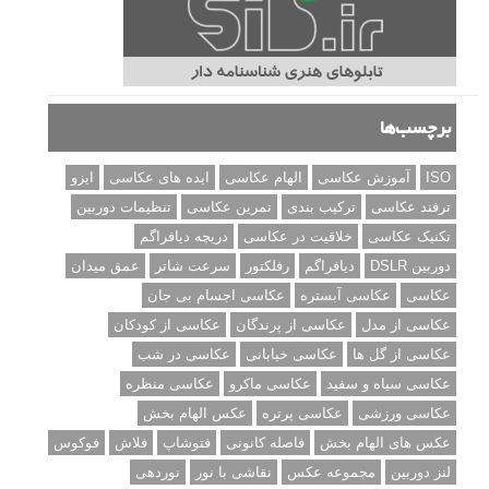
برچسب‌ها
ISO
آموزش عکاسی
الهام عکاسی
ایده های عکاسی
ایزو
ترفند عکاسی
ترکیب بندی
تمرین عکاسی
تنظیمات دوربین
تکنیک عکاسی
خلاقیت در عکاسی
دریچه دیافراگم
دوربین DSLR
دیافراگم
رفلکتور
سرعت شاتر
عمق میدان
عکاسی
عکاسی آبستره
عکاسی اجسام بی جان
عکاسی از مدل
عکاسی از پرندگان
عکاسی از کودکان
عکاسی از گل ها
عکاسی خیابانی
عکاسی در شب
عکاسی سیاه و سفید
عکاسی ماکرو
عکاسی منظره
عکاسی ورزشی
عکاسی پرتره
عکس الهام بخش
عکس های الهام بخش
فاصله کانونی
فتوشاپ
فلاش
فوکوس
لنز دوربین
مجموعه عکس
نقاشی با نور
نوردهی