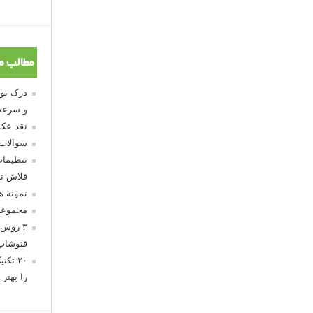
مطالب م
و سرعت
نقد عکس
سوالات
تنظیمات
فلاش تو
نمونه 
مجموعه
۳ روش 
فتوشاپ
۲۰ تک
را بهتر 