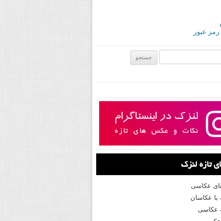
 رمز عبور
ی:
 تازه لنزک
های عکاسی
با عکاسان
 عکاسی