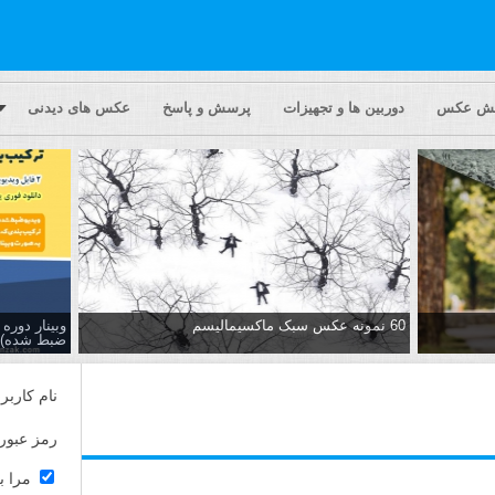
یش عکس
دوربین ها و تجهیزات
پرسش و پاسخ
عکس های دیدنی
60 نمونه عکس سبک ماکسیمالیسم
وبینار دور
ضبط شده)
نام کاربر
رمز عبور
مرا ب