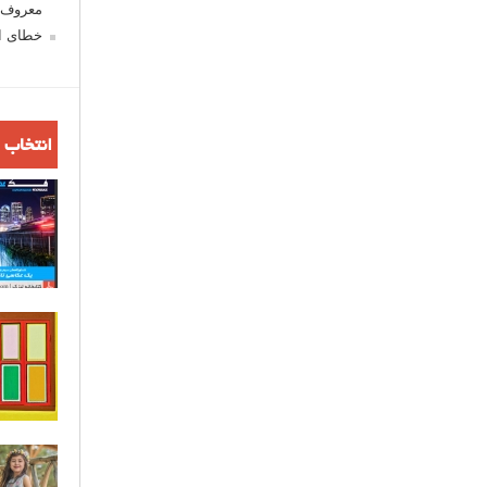
معروف ش
خطای اع
انتخاب 