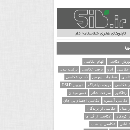
ها
وزش عکاسی
الهام عکاسی
 عکاسی
ایزو
ترفند عکاسی
ترکیب بندی
کاسی
تنظیمات دوربین
تکنیک عکاسی
ر عکاسی
دریچه دیافراگم
دوربین DSLR
رفلکتور
سرعت شاتر
عمق میدان
عکاسی آبستره
عکاسی اجسام بی جان
 مدل
عکاسی از پرندگان
 کودکان
عکاسی از گل ها
ابانی
عکاسی در شب