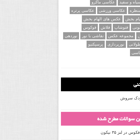
اه و سفید
عکاسی ماکرو
نظره
عکاسی ورزشی
عکاسی پرتره
ام بخش
عکس های الهام بخش
ونی
فتوشاپ
فلاش
فوکوس
ن
مجموعه عکس
نقاشی با نور
نوردهی
ولانی
نورپردازی
پرسپکتیو
اسی
تنی
کودک سروش
ین سوالات مطرح شده
 در لنز ۳۵ نیکون