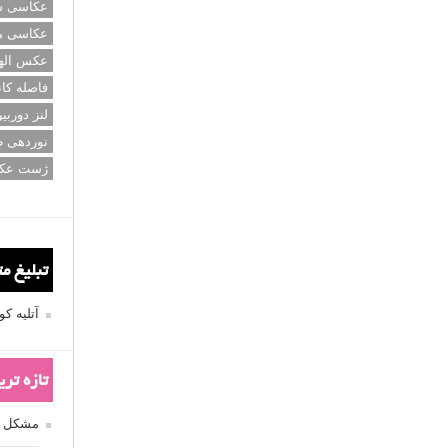
عکاسی سی
عکاسی م
عکس اله
فاصله کان
لنز دوربی
نوردهی ط
ژست عک
تبلیغ م
آتلیه 
تازه تر
مشکل فکوس