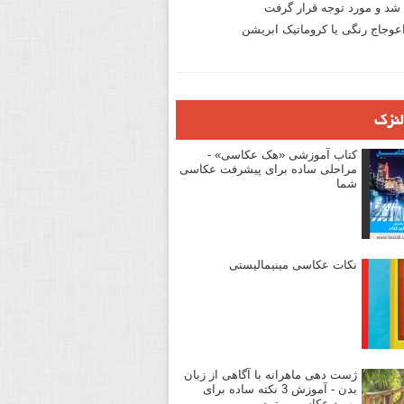
د و مورد توجه قرار گرفت
وجاج رنگی یا کروماتیک ابریشن
لنزک
کتاب آموزشی «هک عکاسی» -
مراحلی ساده برای پیشرفت عکاسی
شما
نکات عکاسی مینیمالیستی
ژست دهی ماهرانه با آگاهی از زبان
بدن - آموزش 3 نکته ساده برای
بهبود عکاسی پرتره