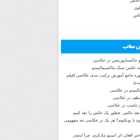
عکس
وی
کاس
ین مطالب
و جاکستا‌پوزیشن در عکاسی
دوره جامع آموزش ترکیب بندی عکاسی (فیلم
ه)
الیسم در عکاسی
طف در عکاسی
و تناسب در عکاسی
نقد عکس: چطور یک عکس را نقد کنیم
م یا پونکتوم؟ هر یک در عکاسی چه مفهومی
ختر افغان اثر استیو مک‌کری: چرا اینقدر