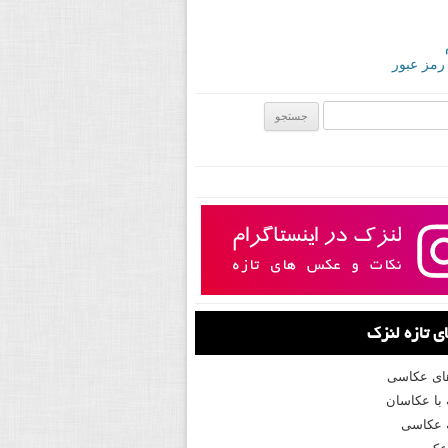
 رمز عبور
ی:
 تازه لنزک
های عکاسی
با عکاسان
 عکاسی