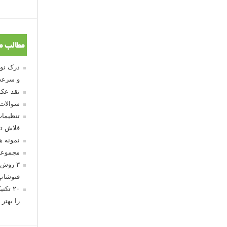
مطالب م
و سرعت
نقد عکس
سوالات
تنظیمات
فلاش تو
نمونه 
مجموعه
۳ روش 
فتوشاپ
۲۰ تک
را بهتر 