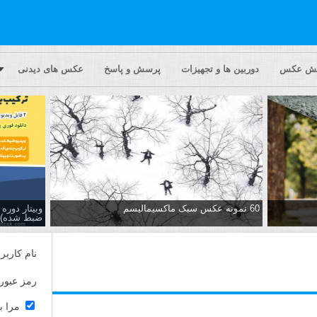
یش عکس
دوربین ها و تجهیزات
پرسش و پاسخ
عکس های دیدنی
60 نمونه عکس سبک ماکسیمالیسم
وبینار دور
ضبط شده)
نام کاربر
رمز عبور
مرا ب