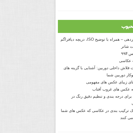
حبوب
درک نوردهی – همراه با توضیح ISO، دریچه دیافراگم
 شاتر
 #۹۹
 عکاسی
 فلاش داخلی دوربین: آشنایی با گزینه های
کار دوربین شما
های زیبای عکس های مفهومی
 عکس های غروب آفتاب
برای درجه بندی و تنظیم دقیق رنگ در
نیک ترکیب بندی در عکاسی که عکس های شما
می کنند