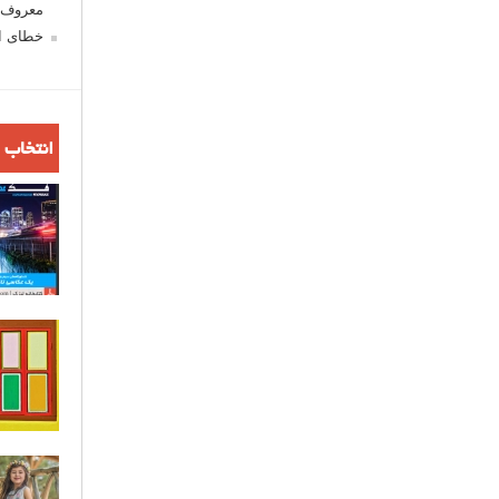
معروف ش
خطای اع
انتخاب 