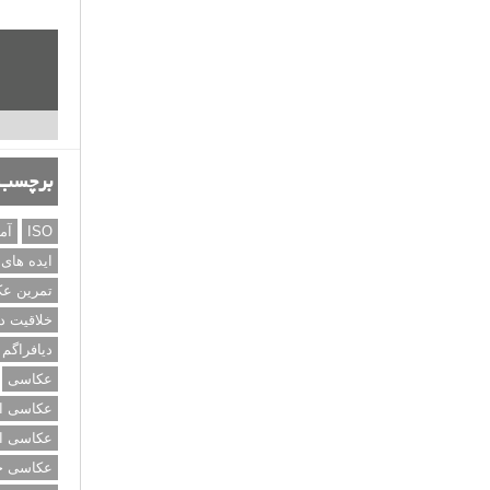
برچسب‌
ISO
آم
ایده های
تمرین ع
خلاقیت د
دیافراگم
عکاسی
عکاسی از
عکاسی از
عکاسی خی