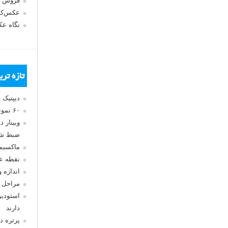
فروش 
عکس‌کا
نگاه ع
تازه تر
دیپتیک 
۶۰ نمونه عکس سبک ماکسیمالیسم
وبینار 
ضبط شد
ماکسیم
نقطه ع
اندازه 
مراحل 
استودیو
دارند
پرتره د