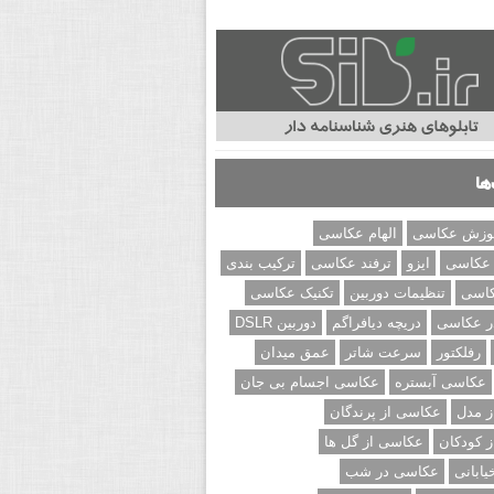
ها
وزش عکاسی
الهام عکاسی
 عکاسی
ایزو
ترفند عکاسی
ترکیب بندی
کاسی
تنظیمات دوربین
تکنیک عکاسی
ر عکاسی
دریچه دیافراگم
دوربین DSLR
رفلکتور
سرعت شاتر
عمق میدان
عکاسی آبستره
عکاسی اجسام بی جان
 مدل
عکاسی از پرندگان
 کودکان
عکاسی از گل ها
ابانی
عکاسی در شب