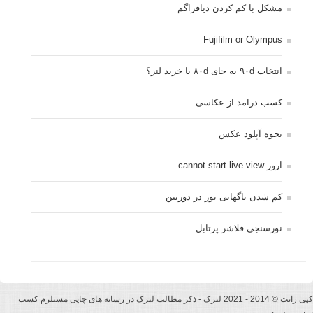
مشکل با کم کردن دیافراگم
Fujifilm or Olympus
انتخاب ۹۰d به جای ۸۰d یا خرید لنز؟
کسب درامد از عکاسی
نحوه آپلود عکس
ارور cannot start live view
کم شدن ناگهانی نور در دوربین
نورسنجی فلاشر پرتابل
کپی رایت © 2014 - 2021 لنزک - ذکر مطالب لنزک در رسانه های چاپی مستلزم کسب