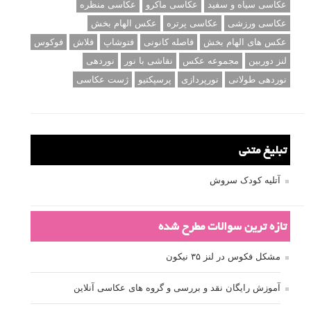
عکاسی سیاه و سفید
عکاسی ماکرو
عکاسی منظره
عکاسی ورزشی
عکاسی پرتره
عکس الهام بخش
عکس های الهام بخش
فاصله کانونی
فتوشاپ
فلاش
فوکوس
لنز دوربین
مجموعه عکس
نقاشی با نور
نوردهی
نوردهی طولانی
نورپردازی
پرسپکتیو
ژست عکاسی
تبلیغ متنی
آتلیه کودک سروش
تازه ترین سوالات مطرح شده
مشکل فکوس در لنز ۳۵ نیکون
آموزش رایگان نقد و بررسی و گروه های عکاسی آنلاین