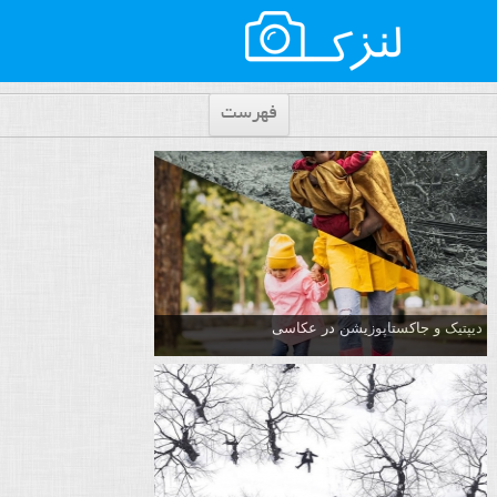
فهرست
دیپتیک و جاکستا‌پوزیشن در عکاسی