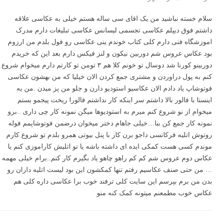
سلام خسته نباشید من یک اقای سی ساله هستم خیلی به عکاسی علاقه
داشتم فوق دیپلم عکاسی تجسمی لیسانس عکاسی تبلیغات دارم مدرک
اموزشگاه فنی دارم کلی کتاب خوندم ینی عکاسی رو فول بلدم من ارزوم
بود عکاس عروس شم دوربین نیکون و لنز فیکس دارم بعد این که خریدم
دوربینو کورنا شد دوسال تو خونم کلا هم ۳ تومن تو کارتم دارم میخوام شروع
کنم به پول دراوردن و مشتری جمع کردن الان خیلیا که من بهشون عکاسی
فوتوشاپ یاد دادم الان عکاسیو استودیو دارن و جلو من پز میدن .من یه
اینستا با فالور بالا داشتم سر اینکه کار نداشتم فالورا ریخت پیجمو بستم
میخوام از نو شروع کنم میرم به استودیوها میگن نمونه کار چی داری ..برو
نمونه کار جمع کن ببا…خیلی جاهام دختر میخوان درضمن فوتوشاپمم فوله
روتوش اتلیه فرکانسی داجو برن کار با پنل بیوتی همرو بلدم تو شروع کارم
موندم کسی هست کمکی ایده ای داشته باشه یا تو اتلیش کاراموزی کنم یا
عکاس دوم عروس شم کم کم راهو چاهو یاد بگیرم کار کنم..برام خیلی مهمه
… من حتی صنف عکاسیم رفتم تنها کمکشون این بود لیست اتلیه داران رو
بدن من برم بپرسم این سایت کلی ترفند خوب برا عکاسی داره کلی هم
عکاس خوب مطمعنم میتونه کمک کنه منو