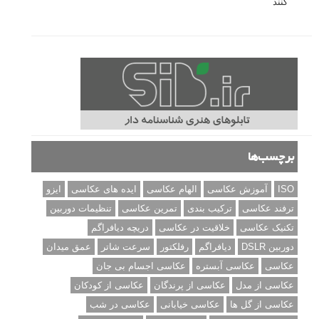
کنند
برچسب‌ها
ISO
آموزش عکاسی
الهام عکاسی
ایده های عکاسی
ایزو
ترفند عکاسی
ترکیب بندی
تمرین عکاسی
تنظیمات دوربین
تکنیک عکاسی
خلاقیت در عکاسی
دریچه دیافراگم
دوربین DSLR
دیافراگم
رفلکتور
سرعت شاتر
عمق میدان
عکاسی
عکاسی آبستره
عکاسی اجسام بی جان
عکاسی از مدل
عکاسی از پرندگان
عکاسی از کودکان
عکاسی از گل ها
عکاسی خیابانی
عکاسی در شب