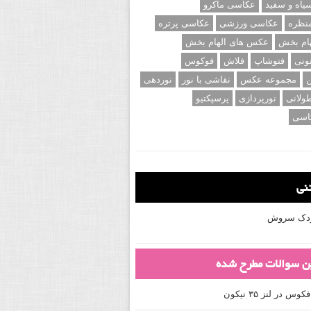
اه و سفید
عکاسی ماکرو
نظره
عکاسی ورزشی
عکاسی پرتره
ام بخش
عکس های الهام بخش
ونی
فتوشاپ
فلاش
فوکوس
ن
مجموعه عکس
نقاشی با نور
نوردهی
ولانی
نورپردازی
پرسپکتیو
اسی
تنی
کودک سروش
ین سوالات مطرح شده
 در لنز ۳۵ نیکون