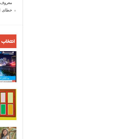
معروف ش
خطای اع
انتخاب 