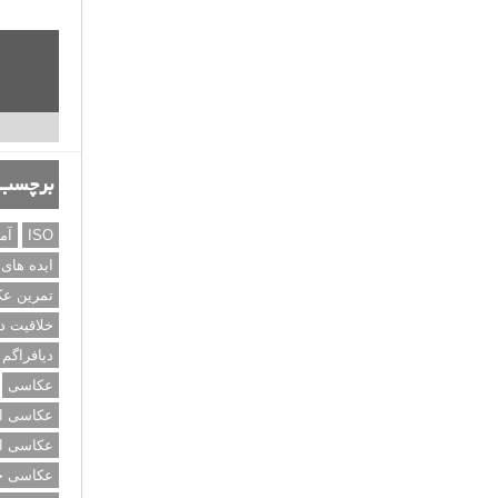
برچسب‌
ISO
آم
ایده های
تمرین ع
خلاقیت د
دیافراگم
عکاسی
عکاسی از
عکاسی از
عکاسی خی