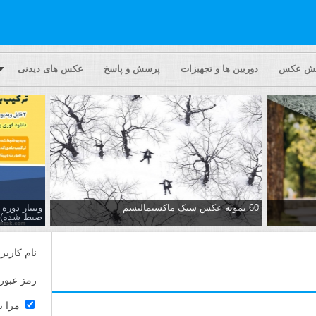
یش عکس
دوربین ها و تجهیزات
پرسش و پاسخ
عکس های دیدنی
60 نمونه عکس سبک ماکسیمالیسم
وبینار دور
ضبط شده)
نام کاربر
رمز عبور
مرا ب