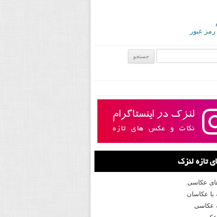
 رمز عبور
ی:
 تازه لنزک
های عکاسی
با عکاسان
 عکاسی