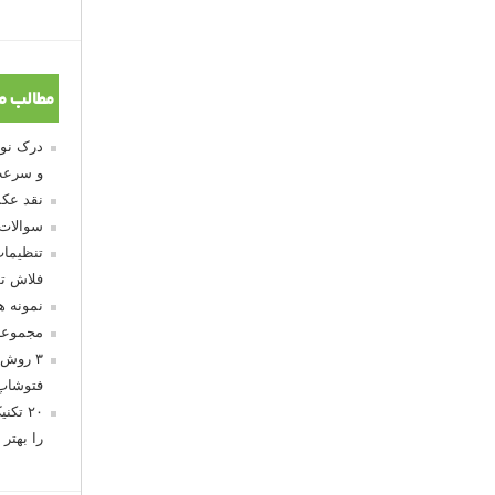
مطالب م
و سرعت
نقد عکس
سوالات
تنظیمات
فلاش تو
نمونه 
مجموعه
۳ روش 
فتوشاپ
۲۰ تک
را بهتر 