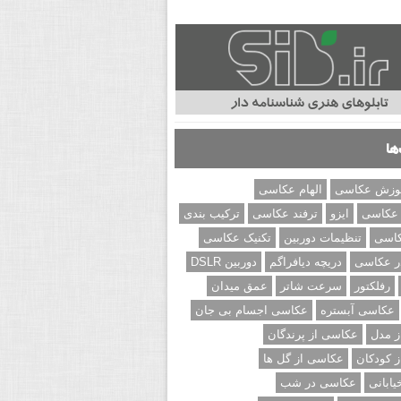
ها
وزش عکاسی
الهام عکاسی
 عکاسی
ایزو
ترفند عکاسی
ترکیب بندی
کاسی
تنظیمات دوربین
تکنیک عکاسی
ر عکاسی
دریچه دیافراگم
دوربین DSLR
رفلکتور
سرعت شاتر
عمق میدان
عکاسی آبستره
عکاسی اجسام بی جان
 مدل
عکاسی از پرندگان
 کودکان
عکاسی از گل ها
ابانی
عکاسی در شب