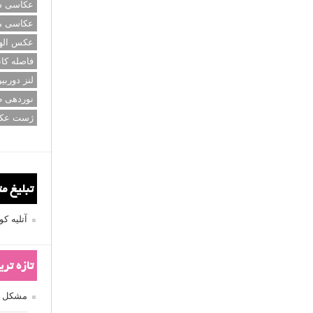
عکاسی سی
عکاسی م
عکس اله
فاصله کان
لنز دوربی
نوردهی ط
ژست عک
تبلیغ م
آتلیه 
تازه تر
مشکل فکوس