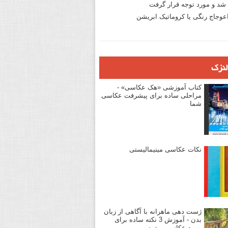
د و مورد توجه قرار گرفت
وجاج رنگی یا کروماتیک ابریشن
لنزک
کتاب آموزشی «هک عکاسی» -
مراحلی ساده برای پیشرفت عکاسی
شما
نکات عکاسی مینیمالیستی
ژست دهی ماهرانه با آگاهی از زبان
بدن - آموزش 3 نکته ساده برای
بهبود عکاسی پرتره