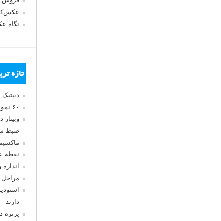
فروش 
عکس‌کا
نگاه ع
تازه تر
دیپتیک 
۶۰ نمونه عکس سبک ماکسیمالیسم
وبینار 
ضبط شد
ماکسیم
نقطه ع
اندازه 
مراحل 
استودیو
دارند
پرتره د