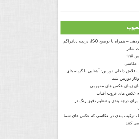
حبوب
درک نوردهی – همراه با توضیح ISO، دریچه دیافراگم
 شاتر
 #۹۹
 عکاسی
 فلاش داخلی دوربین: آشنایی با گزینه های
کار دوربین شما
های زیبای عکس های مفهومی
 عکس های غروب آفتاب
برای درجه بندی و تنظیم دقیق رنگ در
نیک ترکیب بندی در عکاسی که عکس های شما
می کنند