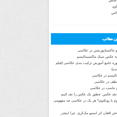
عکس
وی
کاس
ین مطالب
و جاکستا‌پوزیشن در عکاسی
دوره جامع آموزش ترکیب بندی عکاسی (فیلم
ه)
الیسم در عکاسی
طف در عکاسی
و تناسب در عکاسی
نقد عکس: چطور یک عکس را نقد کنیم
م یا پونکتوم؟ هر یک در عکاسی چه مفهومی
ختر افغان اثر استیو مک‌کری: چرا اینقدر