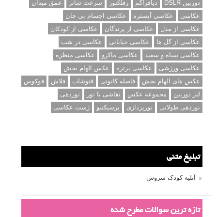
دوربین DSLR
دیافراگم
رفلکتور
سرعت شاتر
عمق میدان
عکاسی
عکاسی آبستره
عکاسی اجسام بی جان
عکاسی از مدل
عکاسی از پرندگان
عکاسی از کودکان
عکاسی از گل ها
عکاسی خیابانی
عکاسی در شب
عکاسی سیاه و سفید
عکاسی ماکرو
عکاسی منظره
عکاسی ورزشی
عکاسی پرتره
عکس الهام بخش
عکس های الهام بخش
فاصله کانونی
فتوشاپ
فلاش
فوکوس
لنز دوربین
مجموعه عکس
نقاشی با نور
نوردهی
نوردهی طولانی
نورپردازی
پرسپکتیو
ژست عکاسی
تبلیغ متنی
آتلیه کودک سروش
تازه ترین سوالات مطرح شده