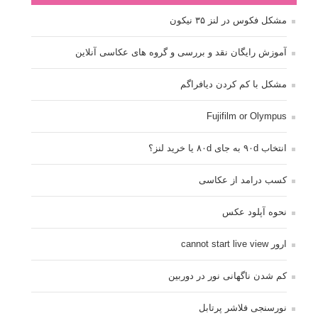
مشکل فکوس در لنز ۳۵ نیکون
آموزش رایگان نقد و بررسی و گروه های عکاسی آنلاین
مشکل با کم کردن دیافراگم
Fujifilm or Olympus
انتخاب ۹۰d به جای ۸۰d یا خرید لنز؟
کسب درامد از عکاسی
نحوه آپلود عکس
ارور cannot start live view
کم شدن ناگهانی نور در دوربین
نورسنجی فلاشر پرتابل