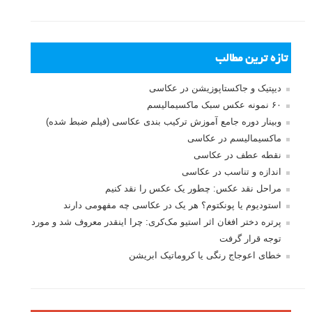
تازه ترین مطالب
دیپتیک و جاکستا‌پوزیشن در عکاسی
۶۰ نمونه عکس سبک ماکسیمالیسم
وبینار دوره جامع آموزش ترکیب بندی عکاسی (فیلم ضبط شده)
ماکسیمالیسم در عکاسی
نقطه عطف در عکاسی
اندازه و تناسب در عکاسی
مراحل نقد عکس: چطور یک عکس را نقد کنیم
استودیوم یا پونکتوم؟ هر یک در عکاسی چه مفهومی دارند
پرتره دختر افغان اثر استیو مک‌کری: چرا اینقدر معروف شد و مورد
توجه قرار گرفت
خطای اعوجاج رنگی یا کروماتیک ابریشن