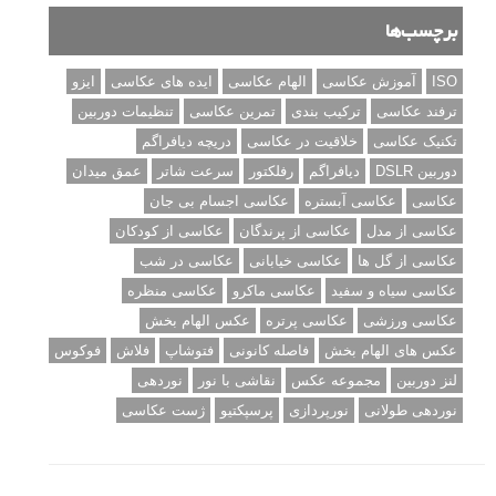
برچسب‌ها
ISO
آموزش عکاسی
الهام عکاسی
ایده های عکاسی
ایزو
ترفند عکاسی
ترکیب بندی
تمرین عکاسی
تنظیمات دوربین
تکنیک عکاسی
خلاقیت در عکاسی
دریچه دیافراگم
دوربین DSLR
دیافراگم
رفلکتور
سرعت شاتر
عمق میدان
عکاسی
عکاسی آبستره
عکاسی اجسام بی جان
عکاسی از مدل
عکاسی از پرندگان
عکاسی از کودکان
عکاسی از گل ها
عکاسی خیابانی
عکاسی در شب
عکاسی سیاه و سفید
عکاسی ماکرو
عکاسی منظره
عکاسی ورزشی
عکاسی پرتره
عکس الهام بخش
عکس های الهام بخش
فاصله کانونی
فتوشاپ
فلاش
فوکوس
لنز دوربین
مجموعه عکس
نقاشی با نور
نوردهی
نوردهی طولانی
نورپردازی
پرسپکتیو
ژست عکاسی