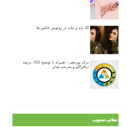
10 باید و نباید در روتوش عکس ها
درک نوردهی – همراه با توضیح ISO، دریچه
دیافراگم و سرعت شاتر
مطالب محبوب