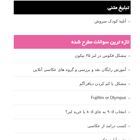
تبلیغ متنی
آتلیه کودک سروش
تازه ترین سوالات مطرح شده
مشکل فکوس در لنز ۳۵ نیکون
آموزش رایگان نقد و بررسی و گروه های عکاسی آنلاین
مشکل با کم کردن دیافراگم
Fujifilm or Olympus
انتخاب ۹۰d به جای ۸۰d یا خرید لنز؟
کسب درامد از عکاسی
نحوه آپلود عکس