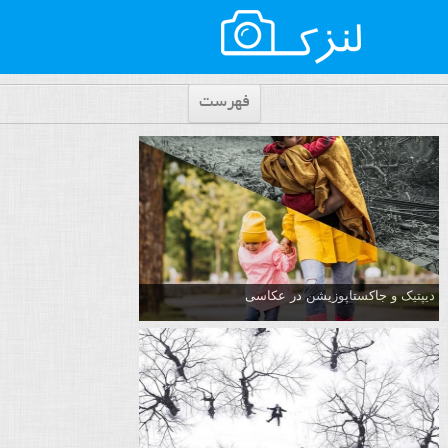
فهرست
دیپتیک و جاکستا‌پوزیشن در عکاسی