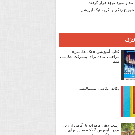
د و مورد توجه قرار گرفت
وجاج رنگی یا کروماتیک ابریشن
لنزک
کتاب آموزشی «هک عکاسی» -
مراحلی ساده برای پیشرفت عکاسی
شما
نکات عکاسی مینیمالیستی
ژست دهی ماهرانه با آگاهی از زبان
بدن - آموزش 3 نکته ساده برای
بهبود عکاسی پرتره