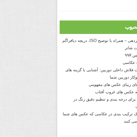
حبوب
درک نوردهی – همراه با توضیح ISO، دریچه دیافراگم
 شاتر
 #۹۹
 عکاسی
 فلاش داخلی دوربین: آشنایی با گزینه های
کار دوربین شما
های زیبای عکس های مفهومی
 عکس های غروب آفتاب
برای درجه بندی و تنظیم دقیق رنگ در
نیک ترکیب بندی در عکاسی که عکس های شما
می کنند