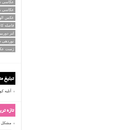
عکاسی سی
عکاسی م
عکس اله
فاصله کان
لنز دوربی
نوردهی ط
ژست عک
تبلیغ م
آتلیه 
تازه تر
مشکل فکوس