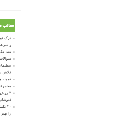
مطالب م
و سرعت
نقد عکس
سوالات
تنظیمات
فلاش تو
نمونه 
مجموعه
۳ روش 
فتوشاپ
۲۰ تک
را بهتر 