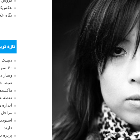
فروش 
عکس‌کا
نگاه ع
تازه تر
دیپتیک 
۶۰ نمونه عکس سبک ماکسیمالیسم
وبینار 
ضبط شد
ماکسیم
نقطه ع
اندازه 
مراحل 
استودیو
دارند
پرتره د