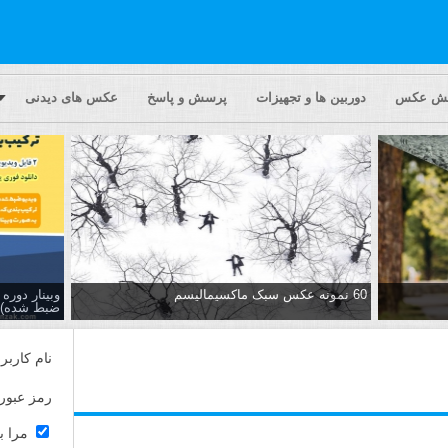
یش عکس
دوربین ها و تجهیزات
پرسش و پاسخ
عکس های دیدنی
60 نمونه عکس سبک ماکسیمالیسم
وبینار دور
ضبط شده)
نام کاربر
رمز عبور
مرا ب