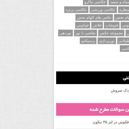
اه و سفید
عکاسی ماکرو
نظره
عکاسی ورزشی
عکاسی پرتره
ام بخش
عکس های الهام بخش
ونی
فتوشاپ
فلاش
فوکوس
ن
مجموعه عکس
نقاشی با نور
نوردهی
ولانی
نورپردازی
پرسپکتیو
اسی
تنی
کودک سروش
ین سوالات مطرح شده
 در لنز ۳۵ نیکون