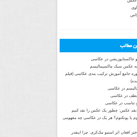
عکس
وی
کاس
ین مطالب
و جاکستا‌پوزیشن در عکاسی
دوره جامع آموزش ترکیب بندی عکاسی (فیلم
ه)
الیسم در عکاسی
طف در عکاسی
و تناسب در عکاسی
نقد عکس: چطور یک عکس را نقد کنیم
م یا پونکتوم؟ هر یک در عکاسی چه مفهومی
ختر افغان اثر استیو مک‌کری: چرا اینقدر