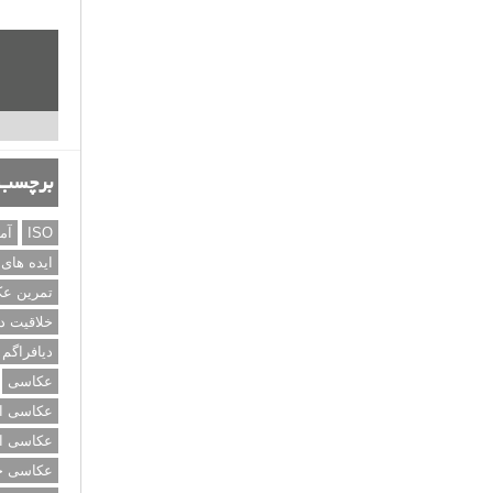
برچسب‌
ISO
آم
ایده های
تمرین ع
خلاقیت د
دیافراگم
عکاسی
عکاسی از
عکاسی از
عکاسی خی