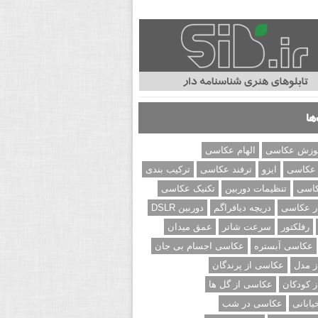
ها
وزش عکاسی
الهام عکاسی
 عکاسی
ایزو
ترفند عکاسی
ترکیب بندی
کاسی
تنظیمات دوربین
تکنیک عکاسی
ر عکاسی
دریچه دیافراگم
دوربین DSLR
رفلکتور
سرعت شاتر
عمق میدان
عکاسی آبستره
عکاسی اجسام بی جان
 مدل
عکاسی از پرندگان
 کودکان
عکاسی از گل ها
ابانی
عکاسی در شب