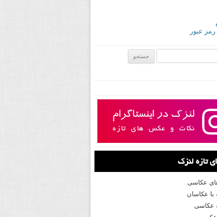
 رمز عبور
ی:
 تازه لنزک
های عکاسی
با عکاسان
 عکاسی