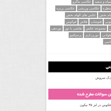
اه و سفید
عکاسی ماکرو
نظره
عکاسی ورزشی
عکاسی پرتره
ام بخش
عکس های الهام بخش
ونی
فتوشاپ
فلاش
فوکوس
ن
مجموعه عکس
نقاشی با نور
نوردهی
ولانی
نورپردازی
پرسپکتیو
اسی
تنی
کودک سروش
ین سوالات مطرح شده
 در لنز ۳۵ نیکون