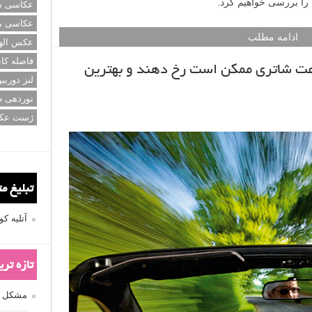
ا بررسی خواهیم کرد.
عکاسی سی
عکاسی م
ادامه مطلب
عکس اله
فاصله کان
رعت شاتری ممکن است رخ دهند و بهترین
لنز دوربی
نوردهی ط
ژست عک
تبلیغ م
آتلیه 
تازه تر
مشکل فکوس