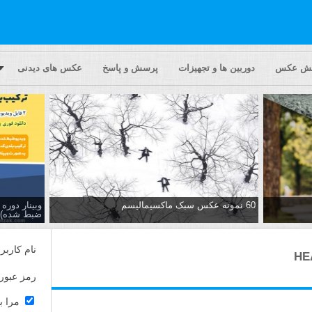
یش عکس
دوربین ها و تجهیزات
پرسش و پاسخ
عکس های دیدنی
60 نمونه عکس سبک ماکسیمالیسم
وبینار دور
ضبط شده)
نام کاربر
رمز عبور
مرا ب