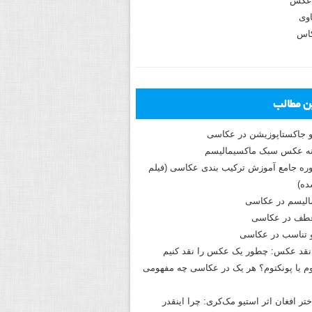
عکس
وی
کاس
ین مطالب
و جاکستا‌پوزیشن در عکاسی
دوره جامع آموزش ترکیب بندی عکاسی (فیلم
ه)
الیسم در عکاسی
طف در عکاسی
و تناسب در عکاسی
نقد عکس: چطور یک عکس را نقد کنیم
م یا پونکتوم؟ هر یک در عکاسی چه مفهومی
ختر افغان اثر استیو مک‌کری: چرا اینقدر