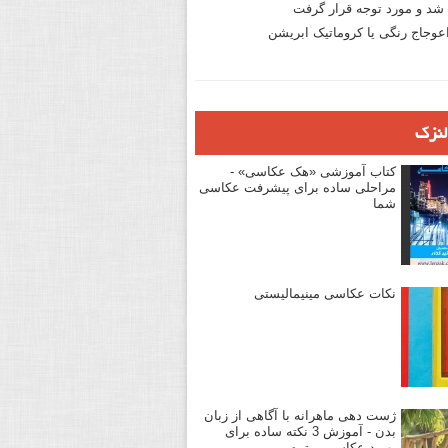
د و مورد توجه قرار گرفت
وجاج رنگی یا کروماتیک ابریشن
لنزک
کتاب آموزشی «هک عکاسی» -
مراحلی ساده برای پیشرفت عکاسی
شما
نکات عکاسی مینیمالیستی
ژست دهی ماهرانه با آگاهی از زبان
بدن - آموزش 3 نکته ساده برای
بهبود عکاسی پرتره