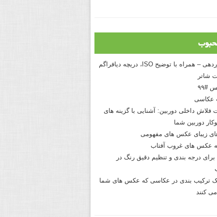
حبوب
درک نوردهی – همراه با توضیح ISO، دریچه دیافراگم
 شاتر
 #۹۹
 عکاسی
 فلاش داخلی دوربین: آشنایی با گزینه های
کار دوربین شما
های زیبای عکس های مفهومی
 عکس های غروب آفتاب
برای درجه بندی و تنظیم دقیق رنگ در
نیک ترکیب بندی در عکاسی که عکس های شما
می کنند