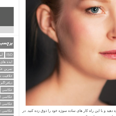
برچسب‌
ISO
آم
ایده های
تمرین ع
خلاقیت د
دیافراگم
عکاسی
عکاسی از
عکاسی از
دهید و با این راه کار های ساده سوژه خود را ذوق زده کنید. در
عکاسی خی