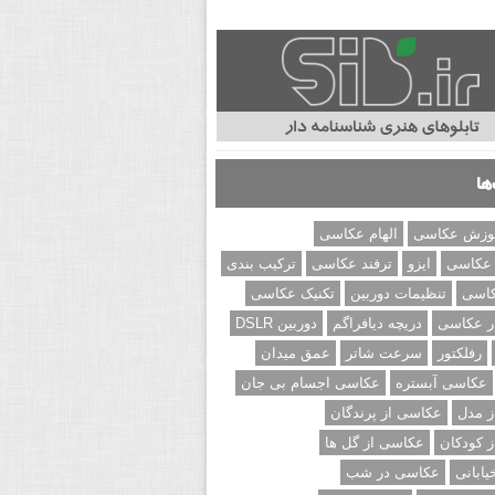
ها
وزش عکاسی
الهام عکاسی
 عکاسی
ایزو
ترفند عکاسی
ترکیب بندی
کاسی
تنظیمات دوربین
تکنیک عکاسی
ر عکاسی
دریچه دیافراگم
دوربین DSLR
رفلکتور
سرعت شاتر
عمق میدان
عکاسی آبستره
عکاسی اجسام بی جان
 مدل
عکاسی از پرندگان
 کودکان
عکاسی از گل ها
ابانی
عکاسی در شب