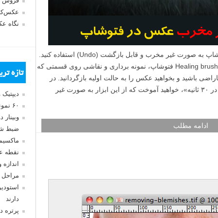
فروش 
عکس‌کا
نگاه ع
از ابزار Healing brush (قلم مو ترمیم) فتوشاپ به صورت غیر مخرب و قابل بازگشت (Undo) استفاده کنید.
حتما برایتان پیش آمده که هنگام کار با ابزار Healing brush فتوشاپ، نمونه برداری و نقاشی روی قسمتی که
تازه تر
اراضی باشید و بخواهید عکس را به حالت اولیه بازگردانید. در
ویدیو امروز از سری آموزش های «فتوشاپ در ۳۰ ثانیه»، خواهید آموخت که از این ابزار به صورت غیر
دیپتیک 
۶۰ نمونه عکس سبک ماکسیمالیسم
وبینار 
ادامه مطلب
ضبط شد
ماکسیم
نقطه ع
اندازه 
مراحل 
استودیو
دارند
پرتره د