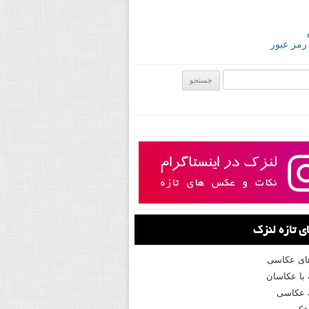
 رمز عبور
ی:
 تازه لنزک
های عکاسی
با عکاسان
 عکاسی