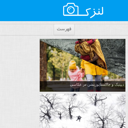
فهرست
دیپتیک و جاکستا‌پوزیشن در عکاسی