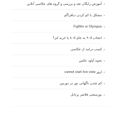
تبلیغ متنی
آتلیه کودک سروش
تازه ترین سوالات مطرح شده
مشکل فکوس در لنز ۳۵ نیکون
آموزش رایگان نقد و بررسی و گروه های عکاسی آنلاین
مشکل با کم کردن دیافراگم
Fujifilm or Olympus
انتخاب ۹۰d به جای ۸۰d یا خرید لنز؟