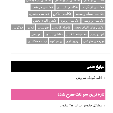
برچسب‌ها
ISO
آموزش عکاسی
الهام عکاسی
ایده های عکاسی
ایزو
ترفند عکاسی
ترکیب بندی
تمرین عکاسی
تنظیمات دوربین
تکنیک عکاسی
خلاقیت در عکاسی
دریچه دیافراگم
دوربین DSLR
دیافراگم
رفلکتور
سرعت شاتر
عمق میدان
عکاسی
عکاسی آبستره
عکاسی اجسام بی جان
عکاسی از مدل
عکاسی از پرندگان
عکاسی از کودکان
عکاسی از گل ها
عکاسی خیابانی
عکاسی در شب
عکاسی سیاه و سفید
عکاسی ماکرو
عکاسی منظره
عکاسی ورزشی
عکاسی پرتره
عکس الهام بخش
عکس های الهام بخش
فاصله کانونی
فتوشاپ
فلاش
فوکوس
لنز دوربین
مجموعه عکس
نقاشی با نور
نوردهی
نوردهی طولانی
نورپردازی
پرسپکتیو
ژست عکاسی