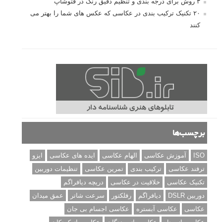
مطالب محبوب
درک نوردهی – همراه با توضیح ISO، دریچه دیافراگم و سرعت
شاتر
نقد عکس #۹۹
سوالات عکاسی
تنظیمات فلاش داخلی دوربین: آشنایی با گزینه های فلاش توکار
دوربین شما
نمونه های زیبای عکس های مفهومی
مجموعه عکس های غروب آفتاب
۳ روش برای درجه بندی و تنظیم دقیق رنگ در فتوشاپ
۲۰ تکنیک ترکیب بندی در عکاسی که عکس های شما را بهتر می
کنند