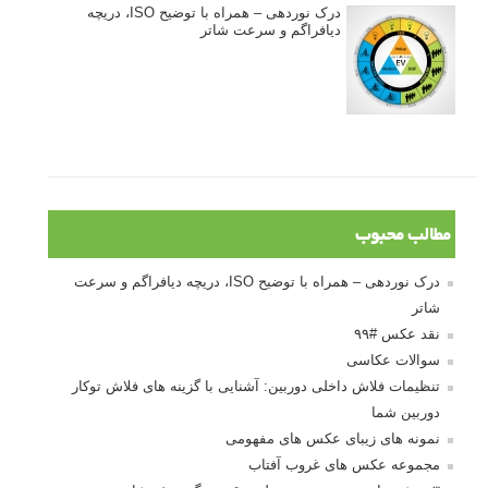
آموزش انتخاب رنگ در عکاسی از کودکان
10 باید و نباید در روتوش عکس ها
درک نوردهی – همراه با توضیح ISO، دریچه
دیافراگم و سرعت شاتر