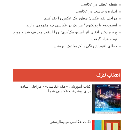
فروش عکس
عکس‌کاوی
نگاه عکاس
تازه ترین مطالب
دیپتیک و جاکستا‌پوزیشن در عکاسی
۶۰ نمونه عکس سبک ماکسیمالیسم
وبینار دوره جامع آموزش ترکیب بندی عکاسی (فیلم ضبط شده)
ماکسیمالیسم در عکاسی
نقطه عطف در عکاسی
اندازه و تناسب در عکاسی
مراحل نقد عکس: چطور یک عکس را نقد کنیم
استودیوم یا پونکتوم؟ هر یک در عکاسی چه مفهومی دارند
پرتره دختر افغان اثر استیو مک‌کری: چرا اینقدر معروف شد و مورد
توجه قرار گرفت
خطای اعوجاج رنگی یا کروماتیک ابریشن