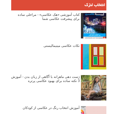
۶۰ نمونه عکس سبک ماکسیمالیسم
وبینار دوره جامع آموزش ترکیب بندی عکاسی (فیلم ضبط شده)
ماکسیمالیسم در عکاسی
نقطه عطف در عکاسی
اندازه و تناسب در عکاسی
مراحل نقد عکس: چطور یک عکس را نقد کنیم
استودیوم یا پونکتوم؟ هر یک در عکاسی چه مفهومی دارند
پرتره دختر افغان اثر استیو مک‌کری: چرا اینقدر معروف شد و مورد
توجه قرار گرفت
خطای اعوجاج رنگی یا کروماتیک ابریشن
انتخاب لنزک
کتاب آموزشی «هک عکاسی» - مراحلی ساده
برای پیشرفت عکاسی شما