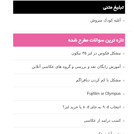
دوربین DSLR
دیافراگم
رفلکتور
سرعت شاتر
عمق میدان
عکاسی
عکاسی آبستره
عکاسی اجسام بی جان
عکاسی از مدل
عکاسی از پرندگان
عکاسی از کودکان
عکاسی از گل ها
عکاسی خیابانی
عکاسی در شب
عکاسی سیاه و سفید
عکاسی ماکرو
عکاسی منظره
عکاسی ورزشی
عکاسی پرتره
عکس الهام بخش
عکس های الهام بخش
فاصله کانونی
فتوشاپ
فلاش
فوکوس
لنز دوربین
مجموعه عکس
نقاشی با نور
نوردهی
نوردهی طولانی
نورپردازی
پرسپکتیو
ژست عکاسی
تبلیغ متنی
آتلیه کودک سروش
تازه ترین سوالات مطرح شده