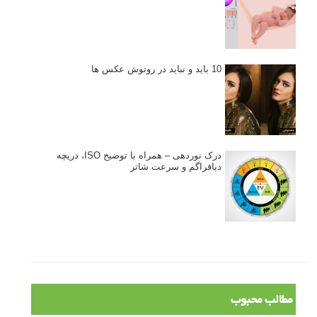
نکات عکاسی مینیمالیستی
ژست دهی ماهرانه با آگاهی از زبان بدن - آموزش
3 نکته ساده برای بهبود عکاسی پرتره
آموزش انتخاب رنگ در عکاسی از کودکان
10 باید و نباید در روتوش عکس ها