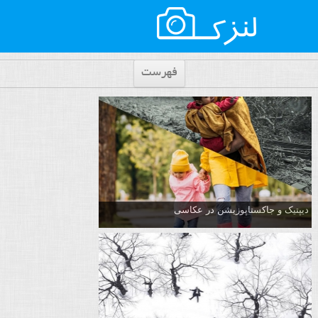
فهرست
دیپتیک و جاکستا‌پوزیشن در عکاسی