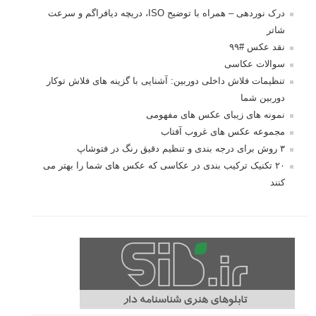
درک نوردهی – همراه با توضیح ISO، دریچه
دیافراگم و سرعت شاتر
مطالب محبوب
درک نوردهی – همراه با توضیح ISO، دریچه دیافراگم و سرعت
شاتر
نقد عکس #۹۹
سوالات عکاسی
تنظیمات فلاش داخلی دوربین: آشنایی با گزینه های فلاش توکار
دوربین شما