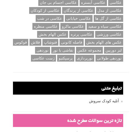
عکاسی
عکاسی آبستره
عکاسی اجسام بی جان
عکاسی از مدل
عکاسی از پرندگان
عکاسی از کودکان
عکاسی از گل ها
عکاسی خیابانی
عکاسی در شب
عکاسی سیاه و سفید
عکاسی ماکرو
عکاسی منظره
عکاسی ورزشی
عکاسی پرتره
عکس الهام بخش
عکس های الهام بخش
فاصله کانونی
فتوشاپ
فلاش
فوکوس
لنز دوربین
مجموعه عکس
نقاشی با نور
نوردهی
نوردهی طولانی
نورپردازی
پرسپکتیو
ژست عکاسی
تبلیغ متنی
آتلیه کودک سروش
تازه ترین سوالات مطرح شده