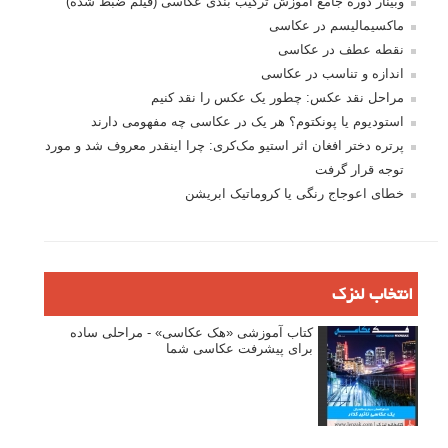
وبینار دوره جامع آموزش ترکیب بندی عکاسی (فیلم ضبط شده)
ماکسیمالیسم در عکاسی
نقطه عطف در عکاسی
اندازه و تناسب در عکاسی
مراحل نقد عکس: چطور یک عکس را نقد کنیم
استودیوم یا پونکتوم؟ هر یک در عکاسی چه مفهومی دارند
پرتره دختر افغان اثر استیو مک‌کری: چرا اینقدر معروف شد و مورد
توجه قرار گرفت
خطای اعوجاج رنگی یا کروماتیک ابریشن
انتخاب لنزک
کتاب آموزشی «هک عکاسی» - مراحلی ساده
برای پیشرفت عکاسی شما