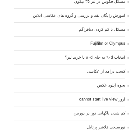
مشکل فکوس در لنز ۳۵ نیکون
آموزش رایگان نقد و بررسی و گروه های عکاسی آنلاین
مشکل با کم کردن دیافراگم
Fujifilm or Olympus
انتخاب ۹۰d به جای ۸۰d یا خرید لنز؟
کسب درامد از عکاسی
نحوه آپلود عکس
ارور cannot start live view
کم شدن ناگهانی نور در دوربین
نورسنجی فلاشر پرتابل