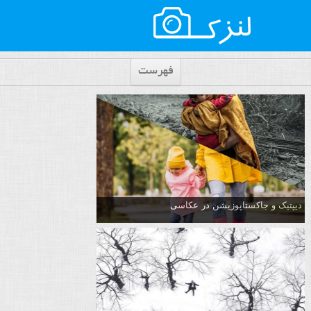
فهرست
دیپتیک و جاکستا‌پوزیشن در عکاسی