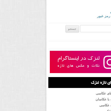
 رمز عبور
ی:
 تازه لنزک
های عکاسی
با عکاسان
 عکاسی