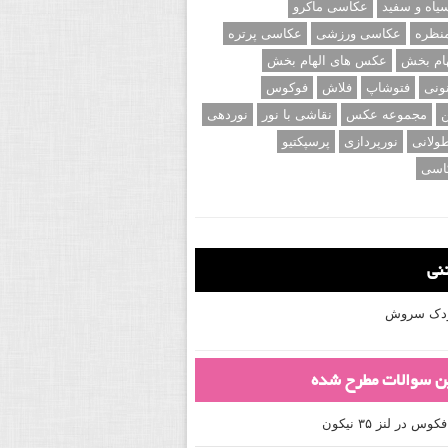
اه و سفید
عکاسی ماکرو
نظره
عکاسی ورزشی
عکاسی پرتره
ام بخش
عکس های الهام بخش
ونی
فتوشاپ
فلاش
فوکوس
ن
مجموعه عکس
نقاشی با نور
نوردهی
ولانی
نورپردازی
پرسپکتیو
اسی
تنی
کودک سروش
ین سوالات مطرح شده
 در لنز ۳۵ نیکون