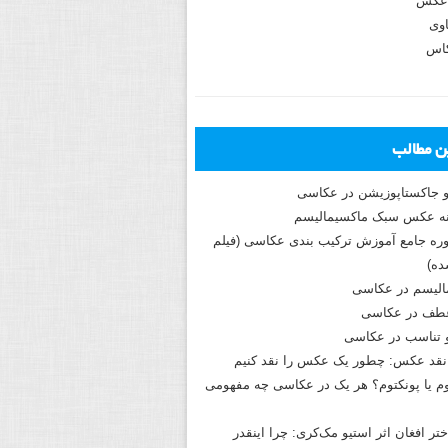
عکس
وی
کاس
ین مطالب
و جاکستا‌پوزیشن در عکاسی
دوره جامع آموزش ترکیب بندی عکاسی (فیلم
ه)
الیسم در عکاسی
طف در عکاسی
و تناسب در عکاسی
نقد عکس: چطور یک عکس را نقد کنیم
م یا پونکتوم؟ هر یک در عکاسی چه مفهومی
ختر افغان اثر استیو مک‌کری: چرا اینقدر