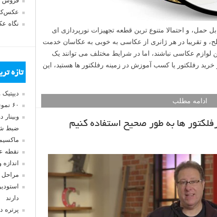
فروش 
عکس‌کا
نگاه ع
in-) ارزان قیمت، قابل حمل، و احتمالا متنوع ترین قطعه تجهیزات نورپردازی ای
سطح، و تقریبا در هر ژانری از عکاسی به خوبی به عکاسان خدمت
ن لوازم عکاسی نباشند، اما در شرایط مختلف می توانند یک
خرید رفلکتور یا کسب آموزش در زمینه رفلکتور ها هستید، این
تازه تر
دیپتیک 
ادامه مطلب
۶۰ نمونه عکس سبک ماکسیمالیسم
وبینار 
رفلکتور ها به طور صحیح استفاده کنیم
ضبط شد
ماکسیم
نقطه ع
اندازه 
مراحل 
استودیو
دارند
پرتره د