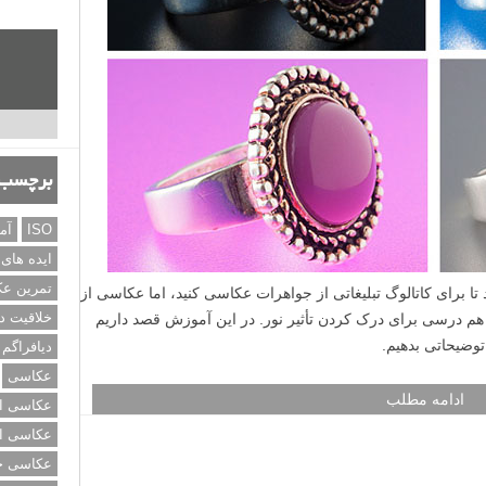
برچسب‌
ISO
آم
ایده های
تمرین ع
خلاقیت د
دیافراگم
عکاسی
عکاسی از
عکاسی از
عکاسی خی
د هستند، مثل طلایی (که به صورت یک تابش گرم اضافه می کند)