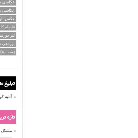
عکاسی سی
دل نور کمک می کند). شما حتی می توانید رفلکتوری با چند پوشش
عکاسی م
کدام رنگ رفلکتور استفاده کنیم؟ در ادامه به شما خواهیم گفت.
عکس اله
فاصله کان
ادامه مطلب
لنز دوربی
رات عکاسی کنیم
نوردهی ط
ژست عک
تبلیغ م
آتلیه 
تازه تر
مشکل فکوس