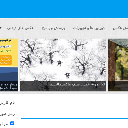
یش عکس
دوربین ها و تجهیزات
پرسش و پاسخ
عکس های دیدنی
60 نمونه عکس سبک ماکسیمالیسم
وبینار دور
ضبط شده)
نام کاربر
رمز عبور
مرا ب