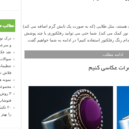
طلب را از دست ندهید، چراکه می توانید رفلکتور دست ساز
ادامه مطلب
مطالب م
و سرعت
نقد عکس
سوالات
تنظیمات
ی محسوب می شود؟ اگر در عکاسی تازه وارد هستید احتمالاً
فلاش تو
لکتور ها دارید. در این مطلب لنزک ما می خواهیم به چند سوال
نمونه 
مجموعه
۳ روش 
ادامه مطلب
فتوشاپ
ر استفاده کنیم
۲۰ تک
را بهتر 