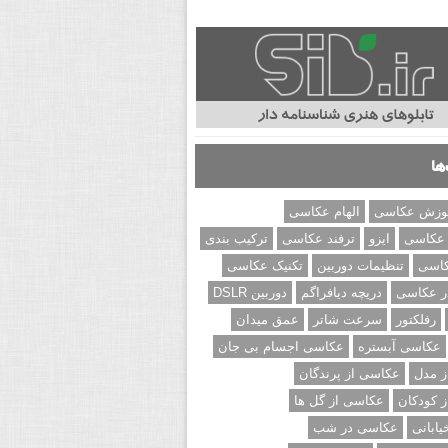
ها
وزش عکاسی
الهام عکاسی
 عکاسی
ایزو
ترفند عکاسی
ترکیب بندی
کاسی
تنظیمات دوربین
تکنیک عکاسی
ر عکاسی
دریچه دیافراگم
دوربین DSLR
رفلکتور
سرعت شاتر
عمق میدان
عکاسی آبستره
عکاسی اجسام بی جان
 مدل
عکاسی از پرندگان
 کودکان
عکاسی از گل ها
ابانی
عکاسی در شب