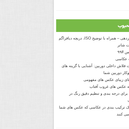
حبوب
درک نوردهی – همراه با توضیح ISO، دریچه دیافراگم
 شاتر
 #۹۹
 عکاسی
 فلاش داخلی دوربین: آشنایی با گزینه های
کار دوربین شما
های زیبای عکس های مفهومی
 عکس های غروب آفتاب
برای درجه بندی و تنظیم دقیق رنگ در
نیک ترکیب بندی در عکاسی که عکس های شما
می کنند