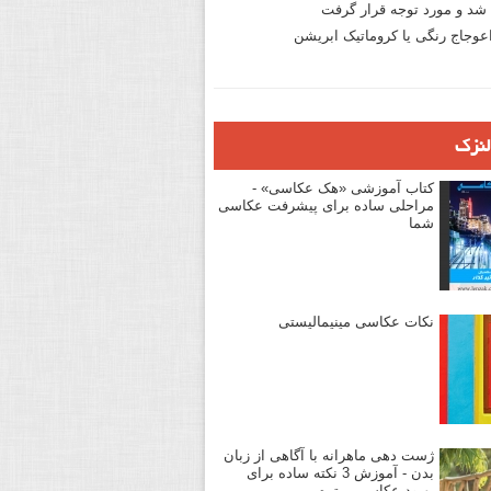
د و مورد توجه قرار گرفت
وجاج رنگی یا کروماتیک ابریشن
لنزک
کتاب آموزشی «هک عکاسی» -
مراحلی ساده برای پیشرفت عکاسی
شما
نکات عکاسی مینیمالیستی
ژست دهی ماهرانه با آگاهی از زبان
بدن - آموزش 3 نکته ساده برای
بهبود عکاسی پرتره