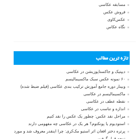
مسابقه عکاسی
فروش عکس
عکس‌کاوی
نگاه عکاس
تازه ترین مطالب
دیپتیک و جاکستا‌پوزیشن در عکاسی
۶۰ نمونه عکس سبک ماکسیمالیسم
وبینار دوره جامع آموزش ترکیب بندی عکاسی (فیلم ضبط شده)
ماکسیمالیسم در عکاسی
نقطه عطف در عکاسی
اندازه و تناسب در عکاسی
مراحل نقد عکس: چطور یک عکس را نقد کنیم
استودیوم یا پونکتوم؟ هر یک در عکاسی چه مفهومی دارند
پرتره دختر افغان اثر استیو مک‌کری: چرا اینقدر معروف شد و مورد
توجه قرار گرفت