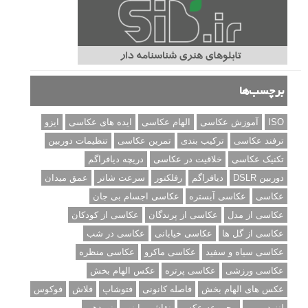
برچسب‌ها
ISO
آموزش عکاسی
الهام عکاسی
ایده های عکاسی
ایزو
ترفند عکاسی
ترکیب بندی
تمرین عکاسی
تنظیمات دوربین
تکنیک عکاسی
خلاقیت در عکاسی
دریچه دیافراگم
دوربین DSLR
دیافراگم
رفلکتور
سرعت شاتر
عمق میدان
عکاسی
عکاسی آبستره
عکاسی اجسام بی جان
عکاسی از مدل
عکاسی از پرندگان
عکاسی از کودکان
عکاسی از گل ها
عکاسی خیابانی
عکاسی در شب
عکاسی سیاه و سفید
عکاسی ماکرو
عکاسی منظره
عکاسی ورزشی
عکاسی پرتره
عکس الهام بخش
عکس های الهام بخش
فاصله کانونی
فتوشاپ
فلاش
فوکوس
لنز دوربین
مجموعه عکس
نقاشی با نور
نوردهی