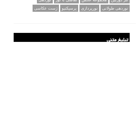
نوردهی طولانی
نورپردازی
پرسپکتیو
ژست عکاسی
تبلیغ متنی
آتلیه کودک سروش
تازه ترین سوالات مطرح شده
مشکل فکوس در لنز ۳۵ نیکون
آموزش رایگان نقد و بررسی و گروه های عکاسی آنلاین
مشکل با کم کردن دیافراگم
Fujifilm or Olympus