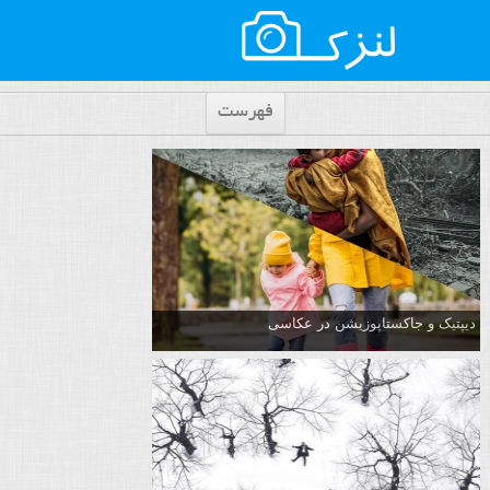
فهرست
دیپتیک و جاکستا‌پوزیشن در عکاسی