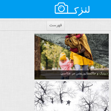
فهرست
دیپتیک و جاکستا‌پوزیشن در عکاسی