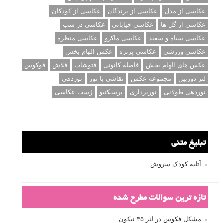
عکاسی از مدل
عکاسی از پرندگان
عکاسی از کودکان
عکاسی از گل ها
عکاسی خیابانی
عکاسی در شب
عکاسی سیاه و سفید
عکاسی ماکرو
عکاسی منظره
عکاسی ورزشی
عکاسی پرتره
عکس الهام بخش
عکس های الهام بخش
فاصله کانونی
فتوشاپ
فلاش
فوکوس
لنز دوربین
مجموعه عکس
نقاشی با نور
نوردهی
نوردهی طولانی
نورپردازی
پرسپکتیو
ژست عکاسی
تبلیغ متنی
آتلیه کودک سروش
تازه ترین سوالات مطرح شده
مشکل فکوس در لنز ۳۵ نیکون