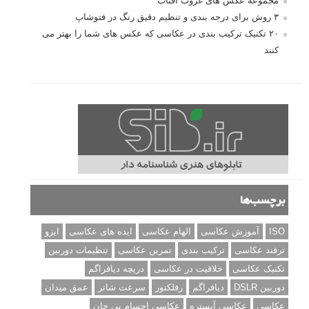
مجموعه عکس های غروب آفتاب
۳ روش برای درجه بندی و تنظیم دقیق رنگ در فتوشاپ
۲۰ تکنیک ترکیب بندی در عکاسی که عکس های شما را بهتر می
کنند
برچسب‌ها
ISO
آموزش عکاسی
الهام عکاسی
ایده های عکاسی
ایزو
ترفند عکاسی
ترکیب بندی
تمرین عکاسی
تنظیمات دوربین
تکنیک عکاسی
خلاقیت در عکاسی
دریچه دیافراگم
دوربین DSLR
دیافراگم
رفلکتور
سرعت شاتر
عمق میدان
عکاسی
عکاسی آبستره
عکاسی اجسام بی جان