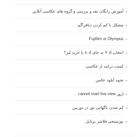
آموزش رایگان نقد و بررسی و گروه های عکاسی آنلاین
مشکل با کم کردن دیافراگم
Fujifilm or Olympus
انتخاب ۹۰d به جای ۸۰d یا خرید لنز؟
کسب درامد از عکاسی
نحوه آپلود عکس
ارور cannot start live view
کم شدن ناگهانی نور در دوربین
نورسنجی فلاشر پرتابل