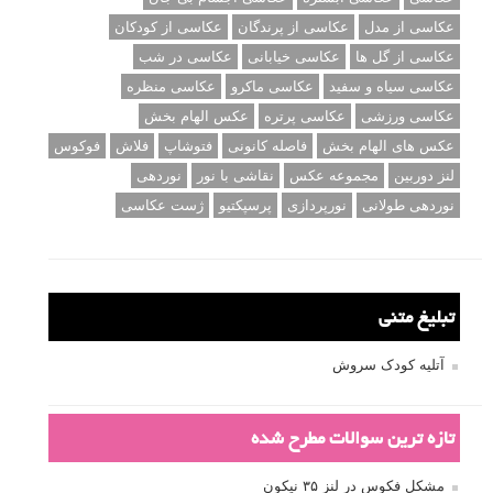
عکاسی از مدل
عکاسی از پرندگان
عکاسی از کودکان
عکاسی از گل ها
عکاسی خیابانی
عکاسی در شب
عکاسی سیاه و سفید
عکاسی ماکرو
عکاسی منظره
عکاسی ورزشی
عکاسی پرتره
عکس الهام بخش
عکس های الهام بخش
فاصله کانونی
فتوشاپ
فلاش
فوکوس
لنز دوربین
مجموعه عکس
نقاشی با نور
نوردهی
نوردهی طولانی
نورپردازی
پرسپکتیو
ژست عکاسی
تبلیغ متنی
آتلیه کودک سروش
تازه ترین سوالات مطرح شده
مشکل فکوس در لنز ۳۵ نیکون