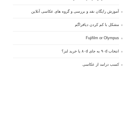
آموزش رایگان نقد و بررسی و گروه های عکاسی آنلاین
مشکل با کم کردن دیافراگم
Fujifilm or Olympus
انتخاب ۹۰d به جای ۸۰d یا خرید لنز؟
کسب درامد از عکاسی
نحوه آپلود عکس
ارور cannot start live view
کم شدن ناگهانی نور در دوربین
نورسنجی فلاشر پرتابل