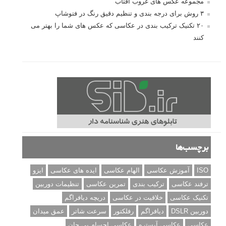
مجموعه عکس های غروب آفتاب
۳ روش برای درجه بندی و تنظیم دقیق رنگ در فتوشاپ
۲۰ تکنیک ترکیب بندی در عکاسی که عکس های شما را بهتر می
کنند
برچسب‌ها
ISO
آموزش عکاسی
الهام عکاسی
ایده های عکاسی
ایزو
ترفند عکاسی
ترکیب بندی
تمرین عکاسی
تنظیمات دوربین
تکنیک عکاسی
خلاقیت در عکاسی
دریچه دیافراگم
دوربین DSLR
دیافراگم
رفلکتور
سرعت شاتر
عمق میدان
عکاسی
عکاسی آبستره
عکاسی اجسام بی جان