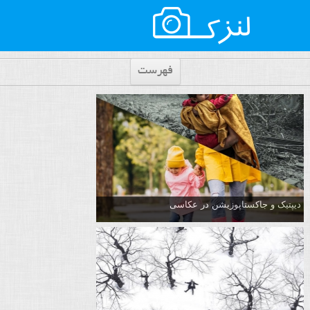
فهرست
دیپتیک و جاکستا‌پوزیشن در عکاسی