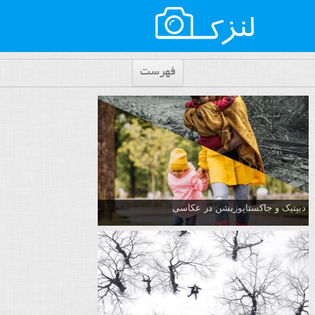
فهرست
دیپتیک و جاکستا‌پوزیشن در عکاسی