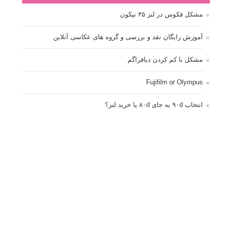
مشکل فکوس در لنز ۳۵ نیکون
آموزش رایگان نقد و بررسی و گروه های عکاسی آنلاین
مشکل با کم کردن دیافراگم
Fujifilm or Olympus
انتخاب ۹۰d به جای ۸۰d یا خرید لنز؟
کسب درامد از عکاسی
نحوه آپلود عکس
ارور cannot start live view
کم شدن ناگهانی نور در دوربین
نورسنجی فلاشر پرتابل