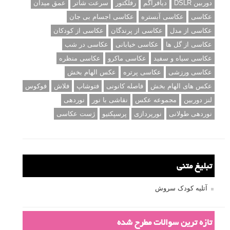
دوربین DSLR
دیافراگم
رفلکتور
سرعت شاتر
عمق میدان
عکاسی
عکاسی آبستره
عکاسی اجسام بی جان
عکاسی از مدل
عکاسی از پرندگان
عکاسی از کودکان
عکاسی از گل ها
عکاسی خیابانی
عکاسی در شب
عکاسی سیاه و سفید
عکاسی ماکرو
عکاسی منظره
عکاسی ورزشی
عکاسی پرتره
عکس الهام بخش
عکس های الهام بخش
فاصله کانونی
فتوشاپ
فلاش
فوکوس
لنز دوربین
مجموعه عکس
نقاشی با نور
نوردهی
نوردهی طولانی
نورپردازی
پرسپکتیو
ژست عکاسی
تبلیغ متنی
آتلیه کودک سروش
تازه ترین سوالات مطرح شده