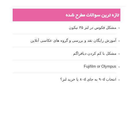
تازه ترین سوالات مطرح شده
مشکل فکوس در لنز ۳۵ نیکون
آموزش رایگان نقد و بررسی و گروه های عکاسی آنلاین
مشکل با کم کردن دیافراگم
Fujifilm or Olympus
انتخاب ۹۰d به جای ۸۰d یا خرید لنز؟
کسب درامد از عکاسی
نحوه آپلود عکس
ارور cannot start live view