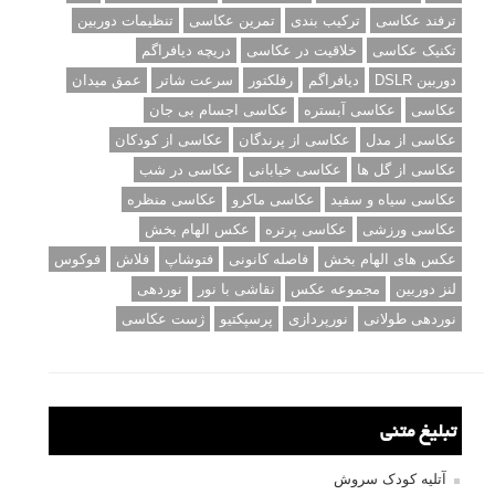
ترفند عکاسی
ترکیب بندی
تمرین عکاسی
تنظیمات دوربین
تکنیک عکاسی
خلاقیت در عکاسی
دریچه دیافراگم
دوربین DSLR
دیافراگم
رفلکتور
سرعت شاتر
عمق میدان
عکاسی
عکاسی آبستره
عکاسی اجسام بی جان
عکاسی از مدل
عکاسی از پرندگان
عکاسی از کودکان
عکاسی از گل ها
عکاسی خیابانی
عکاسی در شب
عکاسی سیاه و سفید
عکاسی ماکرو
عکاسی منظره
عکاسی ورزشی
عکاسی پرتره
عکس الهام بخش
عکس های الهام بخش
فاصله کانونی
فتوشاپ
فلاش
فوکوس
لنز دوربین
مجموعه عکس
نقاشی با نور
نوردهی
نوردهی طولانی
نورپردازی
پرسپکتیو
ژست عکاسی
تبلیغ متنی
آتلیه کودک سروش