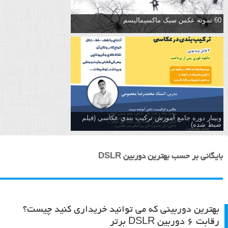
60 نمونه عکس سبک ماکسیمالیسم
وبینار دوره جامع آموزش تركيب بندي عكاسي (فیلم
ضبط شده)
بایگانی بر حسب بهترین دوربین DSLR
بهترین دوربینی که می توانید خریداری کنید چیست؟
رقابت ۶ دوربین DSLR برتر