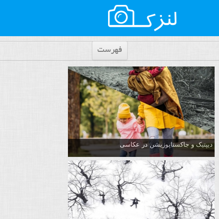
فهرست
دیپتیک و جاکستا‌پوزیشن در عکاسی