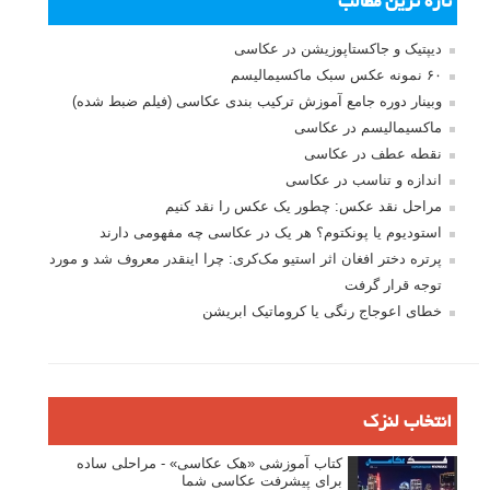
تازه ترین مطالب
دیپتیک و جاکستا‌پوزیشن در عکاسی
۶۰ نمونه عکس سبک ماکسیمالیسم
وبینار دوره جامع آموزش ترکیب بندی عکاسی (فیلم ضبط شده)
ماکسیمالیسم در عکاسی
نقطه عطف در عکاسی
اندازه و تناسب در عکاسی
مراحل نقد عکس: چطور یک عکس را نقد کنیم
استودیوم یا پونکتوم؟ هر یک در عکاسی چه مفهومی دارند
پرتره دختر افغان اثر استیو مک‌کری: چرا اینقدر معروف شد و مورد
توجه قرار گرفت
خطای اعوجاج رنگی یا کروماتیک ابریشن
انتخاب لنزک
کتاب آموزشی «هک عکاسی» - مراحلی ساده
برای پیشرفت عکاسی شما