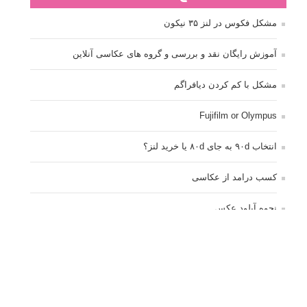
مشکل فکوس در لنز ۳۵ نیکون
آموزش رایگان نقد و بررسی و گروه های عکاسی آنلاین
مشکل با کم کردن دیافراگم
Fujifilm or Olympus
انتخاب ۹۰d به جای ۸۰d یا خرید لنز؟
کسب درامد از عکاسی
نحوه آپلود عکس
ارور cannot start live view
کم شدن ناگهانی نور در دوربین
نورسنجی فلاشر پرتابل