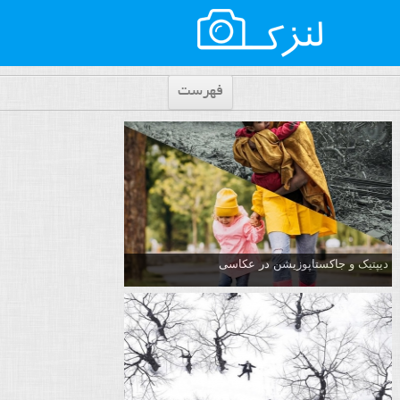
فهرست
دیپتیک و جاکستا‌پوزیشن در عکاسی