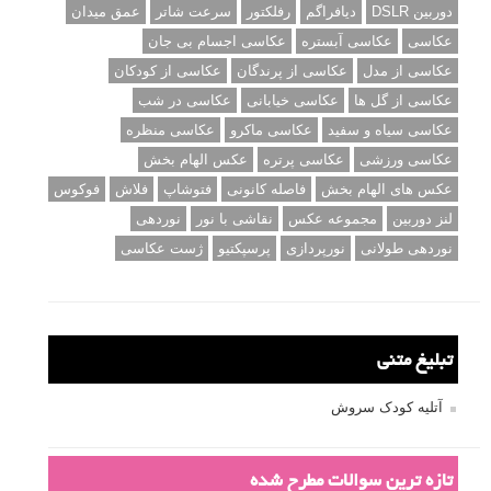
دوربین DSLR
دیافراگم
رفلکتور
سرعت شاتر
عمق میدان
عکاسی
عکاسی آبستره
عکاسی اجسام بی جان
عکاسی از مدل
عکاسی از پرندگان
عکاسی از کودکان
عکاسی از گل ها
عکاسی خیابانی
عکاسی در شب
عکاسی سیاه و سفید
عکاسی ماکرو
عکاسی منظره
عکاسی ورزشی
عکاسی پرتره
عکس الهام بخش
عکس های الهام بخش
فاصله کانونی
فتوشاپ
فلاش
فوکوس
لنز دوربین
مجموعه عکس
نقاشی با نور
نوردهی
نوردهی طولانی
نورپردازی
پرسپکتیو
ژست عکاسی
تبلیغ متنی
آتلیه کودک سروش
تازه ترین سوالات مطرح شده