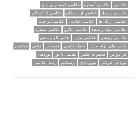
عکاسی
عکاسی آبستره
عکاسی اجسام بی جان
عکاسی از مدل
عکاسی از پرندگان
عکاسی از کودکان
عکاسی از گل ها
عکاسی خیابانی
عکاسی در شب
عکاسی سیاه و سفید
عکاسی ماکرو
عکاسی منظره
عکاسی ورزشی
عکاسی پرتره
عکس الهام بخش
عکس های الهام بخش
فاصله کانونی
فتوشاپ
فلاش
فوکوس
لنز دوربین
مجموعه عکس
نقاشی با نور
نوردهی
نوردهی طولانی
نورپردازی
پرسپکتیو
ژست عکاسی
تبلیغ متنی
آتلیه کودک سروش
تازه ترین سوالات مطرح شده