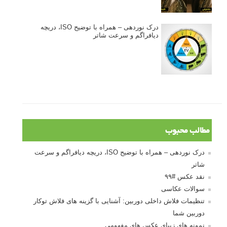
درک نوردهی – همراه با توضیح ISO، دریچه
دیافراگم و سرعت شاتر
مطالب محبوب
درک نوردهی – همراه با توضیح ISO، دریچه دیافراگم و سرعت
شاتر
نقد عکس #۹۹
سوالات عکاسی
تنظیمات فلاش داخلی دوربین: آشنایی با گزینه های فلاش توکار
دوربین شما
نمونه های زیبای عکس های مفهومی