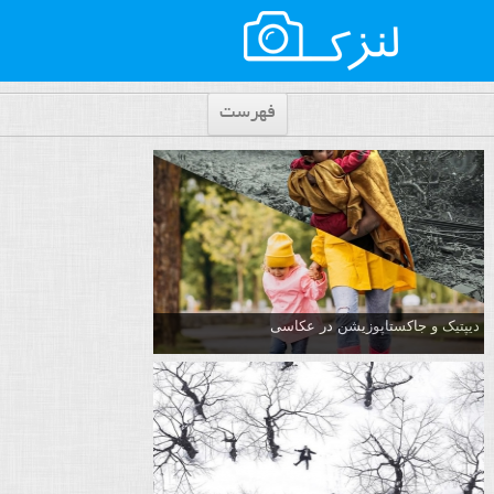
فهرست
دیپتیک و جاکستا‌پوزیشن در عکاسی