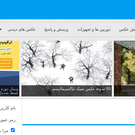
یش عکس
دوربین ها و تجهیزات
پرسش و پاسخ
عکس های دیدنی
60 نمونه عکس سبک ماکسیمالیسم
وبینار دور
ضبط شده)
نام کاربر
رمز عبور
مرا ب