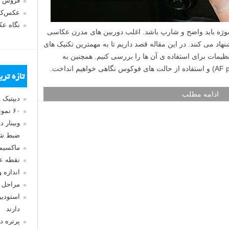
فروش 
عکس‌کا
نگاه ع
وژه باید واضح و شارپ باشد. اغلب دوربین های مدرن عکاسی
د می کنند. در این مقاله قصد داریم تا به مهمترین تکنیک های
نظیمات برای استفاده ی آن ها را بررسی کنیم. همچنین به
تازه تر
ادامه مطلب
دیپتیک 
۶۰ نمونه عکس سبک ماکسیمالیسم
وبینار 
ضبط شد
ماکسیم
نقطه ع
اندازه 
مراحل 
استودیو
دارند
پرتره د