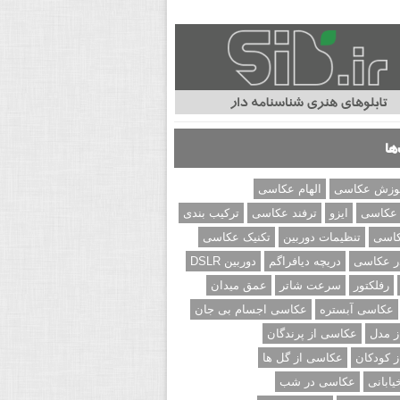
ها
وزش عکاسی
الهام عکاسی
 عکاسی
ایزو
ترفند عکاسی
ترکیب بندی
کاسی
تنظیمات دوربین
تکنیک عکاسی
ر عکاسی
دریچه دیافراگم
دوربین DSLR
رفلکتور
سرعت شاتر
عمق میدان
عکاسی آبستره
عکاسی اجسام بی جان
 مدل
عکاسی از پرندگان
 کودکان
عکاسی از گل ها
ابانی
عکاسی در شب