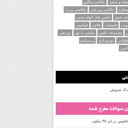
اه و سفید
عکاسی ماکرو
نظره
عکاسی ورزشی
عکاسی پرتره
ام بخش
عکس های الهام بخش
ونی
فتوشاپ
فلاش
فوکوس
ن
مجموعه عکس
نقاشی با نور
نوردهی
ولانی
نورپردازی
پرسپکتیو
اسی
تنی
کودک سروش
ین سوالات مطرح شده
 در لنز ۳۵ نیکون