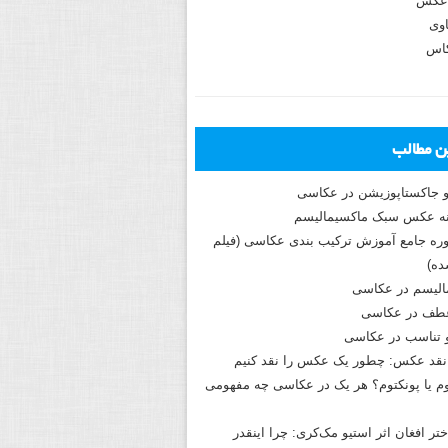
عکس
وی
کاس
ین مطالب
و جاکستا‌پوزیشن در عکاسی
دوره جامع آموزش ترکیب بندی عکاسی (فیلم
ه)
الیسم در عکاسی
طف در عکاسی
و تناسب در عکاسی
نقد عکس: چطور یک عکس را نقد کنیم
م یا پونکتوم؟ هر یک در عکاسی چه مفهومی
ختر افغان اثر استیو مک‌کری: چرا اینقدر