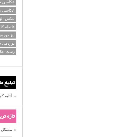
عکاسی سی
عکاسی م
عکس اله
فاصله کان
لنز دوربی
نوردهی ط
ژست عک
تبلیغ م
آتلیه 
تازه تر
مشکل فکوس