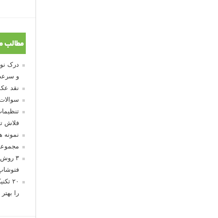
مطالب م
و سرعت
نقد عکس
سوالات
تنظیمات
فلاش تو
نمونه 
مجموعه
۳ روش 
فتوشاپ
۲۰ تک
را بهتر 