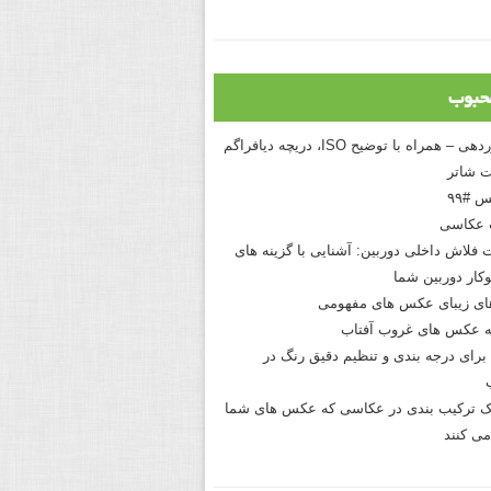
حبوب
درک نوردهی – همراه با توضیح ISO، دریچه دیافراگم
 شاتر
 #۹۹
 عکاسی
 فلاش داخلی دوربین: آشنایی با گزینه های
کار دوربین شما
های زیبای عکس های مفهومی
 عکس های غروب آفتاب
برای درجه بندی و تنظیم دقیق رنگ در
نیک ترکیب بندی در عکاسی که عکس های شما
می کنند