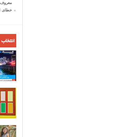
معروف ش
خطای اع
انتخاب 