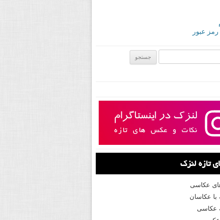
 رمز عبور
ی:
 تازه لنزک
های عکاسی
با عکاسان
 عکاسی