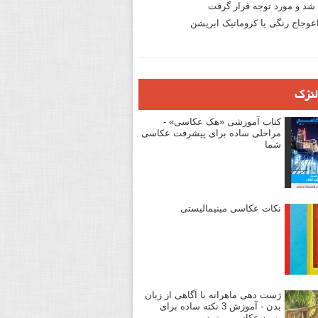
د و مورد توجه قرار گرفت
وجاج رنگی یا کروماتیک ابریشن
لنزک
کتاب آموزشی «هک عکاسی» -
مراحلی ساده برای پیشرفت عکاسی
شما
نکات عکاسی مینیمالیستی
ژست دهی ماهرانه با آگاهی از زبان
بدن - آموزش 3 نکته ساده برای
بهبود عکاسی پرتره