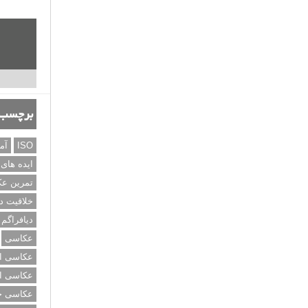
برچسب‌
ISO
آم
ایده های
تمرین ع
خلاقیت د
دیافراگم
عکاسی
عکاسی از
عکاسی از
عکاسی خی