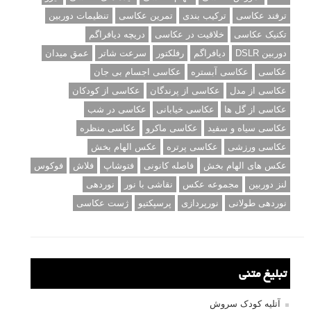
ترفند عکاسی
ترکیب بندی
تمرین عکاسی
تنظیمات دوربین
تکنیک عکاسی
خلاقیت در عکاسی
دریچه دیافراگم
دوربین DSLR
دیافراگم
رفلکتور
سرعت شاتر
عمق میدان
عکاسی
عکاسی آبستره
عکاسی اجسام بی جان
عکاسی از مدل
عکاسی از پرندگان
عکاسی از کودکان
عکاسی از گل ها
عکاسی خیابانی
عکاسی در شب
عکاسی سیاه و سفید
عکاسی ماکرو
عکاسی منظره
عکاسی ورزشی
عکاسی پرتره
عکس الهام بخش
عکس های الهام بخش
فاصله کانونی
فتوشاپ
فلاش
فوکوس
لنز دوربین
مجموعه عکس
نقاشی با نور
نوردهی
نوردهی طولانی
نورپردازی
پرسپکتیو
ژست عکاسی
تبلیغ متنی
آتلیه کودک سروش