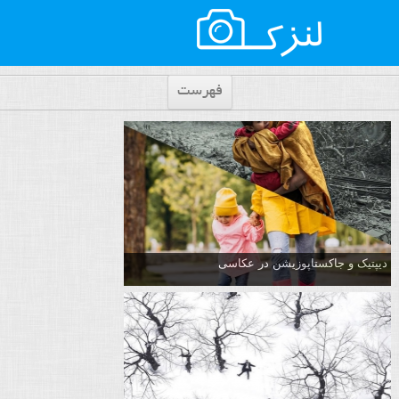
فهرست
دیپتیک و جاکستا‌پوزیشن در عکاسی