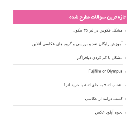
تازه ترین سوالات مطرح شده
مشکل فکوس در لنز ۳۵ نیکون
آموزش رایگان نقد و بررسی و گروه های عکاسی آنلاین
مشکل با کم کردن دیافراگم
Fujifilm or Olympus
انتخاب ۹۰d به جای ۸۰d یا خرید لنز؟
کسب درامد از عکاسی
نحوه آپلود عکس
ارور cannot start live view