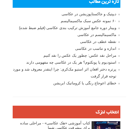
تازه ترین مطالب
دیپتیک و جاکستا‌پوزیشن در عکاسی
۶۰ نمونه عکس سبک ماکسیمالیسم
وبینار دوره جامع آموزش ترکیب بندی عکاسی (فیلم ضبط شده)
ماکسیمالیسم در عکاسی
نقطه عطف در عکاسی
اندازه و تناسب در عکاسی
مراحل نقد عکس: چطور یک عکس را نقد کنیم
استودیوم یا پونکتوم؟ هر یک در عکاسی چه مفهومی دارند
پرتره دختر افغان اثر استیو مک‌کری: چرا اینقدر معروف شد و مورد
توجه قرار گرفت
خطای اعوجاج رنگی یا کروماتیک ابریشن
انتخاب لنزک
کتاب آموزشی «هک عکاسی» - مراحلی ساده
برای پیشرفت عکاسی شما