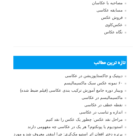
مصاحبه با عکاسان
مسابقه عکاسی
فروش عکس
عکس‌کاوی
نگاه عکاس
تازه ترین مطالب
دیپتیک و جاکستا‌پوزیشن در عکاسی
۶۰ نمونه عکس سبک ماکسیمالیسم
وبینار دوره جامع آموزش ترکیب بندی عکاسی (فیلم ضبط شده)
ماکسیمالیسم در عکاسی
نقطه عطف در عکاسی
اندازه و تناسب در عکاسی
مراحل نقد عکس: چطور یک عکس را نقد کنیم
استودیوم یا پونکتوم؟ هر یک در عکاسی چه مفهومی دارند
پرتره دختر افغان اثر استیو مک‌کری: چرا اینقدر معروف شد و مورد