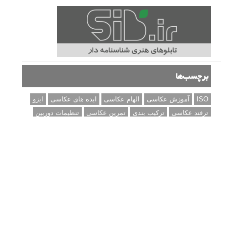
برچسب‌ها
ISO
آموزش عکاسی
الهام عکاسی
ایده های عکاسی
ایزو
ترفند عکاسی
ترکیب بندی
تمرین عکاسی
تنظیمات دوربین
تکنیک عکاسی
خلاقیت در عکاسی
دریچه دیافراگم
دوربین DSLR
دیافراگم
رفلکتور
سرعت شاتر
عمق میدان
عکاسی
عکاسی آبستره
عکاسی اجسام بی جان
عکاسی از مدل
عکاسی از پرندگان
عکاسی از کودکان
عکاسی از گل ها
عکاسی خیابانی
عکاسی در شب
عکاسی سیاه و سفید
عکاسی ماکرو
عکاسی منظره
عکاسی ورزشی
عکاسی پرتره
عکس الهام بخش
عکس های الهام بخش
فاصله کانونی
فتوشاپ
فلاش
فوکوس