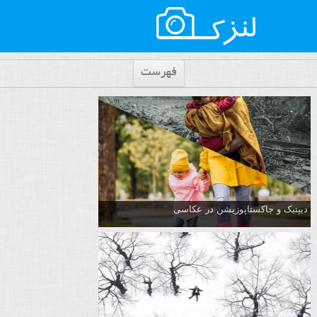
فهرست
دیپتیک و جاکستا‌پوزیشن در عکاسی