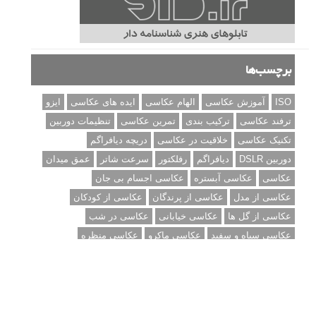
برچسب‌ها
ISO
آموزش عکاسی
الهام عکاسی
ایده های عکاسی
ایزو
ترفند عکاسی
ترکیب بندی
تمرین عکاسی
تنظیمات دوربین
تکنیک عکاسی
خلاقیت در عکاسی
دریچه دیافراگم
دوربین DSLR
دیافراگم
رفلکتور
سرعت شاتر
عمق میدان
عکاسی
عکاسی آبستره
عکاسی اجسام بی جان
عکاسی از مدل
عکاسی از پرندگان
عکاسی از کودکان
عکاسی از گل ها
عکاسی خیابانی
عکاسی در شب
عکاسی سیاه و سفید
عکاسی ماکرو
عکاسی منظره
عکاسی ورزشی
عکاسی پرتره
عکس الهام بخش
عکس های الهام بخش
فاصله کانونی
فتوشاپ
فلاش
فوکوس
لنز دوربین
مجموعه عکس
نقاشی با نور
نوردهی
نوردهی طولانی
نورپردازی
پرسپکتیو
ژست عکاسی