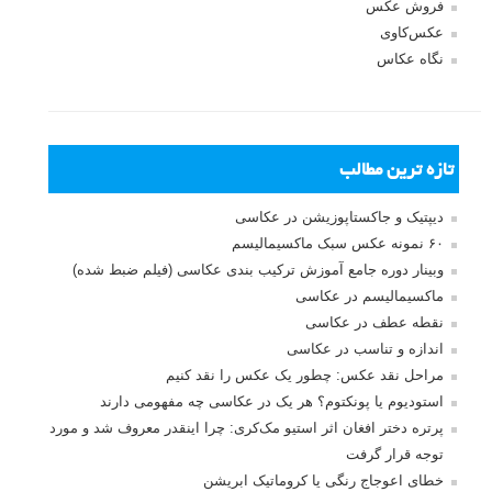
فروش عکس
عکس‌کاوی
نگاه عکاس
تازه ترین مطالب
دیپتیک و جاکستا‌پوزیشن در عکاسی
۶۰ نمونه عکس سبک ماکسیمالیسم
وبینار دوره جامع آموزش ترکیب بندی عکاسی (فیلم ضبط شده)
ماکسیمالیسم در عکاسی
نقطه عطف در عکاسی
اندازه و تناسب در عکاسی
مراحل نقد عکس: چطور یک عکس را نقد کنیم
استودیوم یا پونکتوم؟ هر یک در عکاسی چه مفهومی دارند
پرتره دختر افغان اثر استیو مک‌کری: چرا اینقدر معروف شد و مورد
توجه قرار گرفت
خطای اعوجاج رنگی یا کروماتیک ابریشن