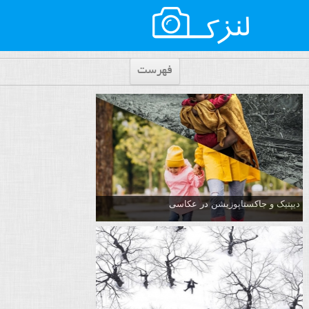
فهرست
دیپتیک و جاکستا‌پوزیشن در عکاسی