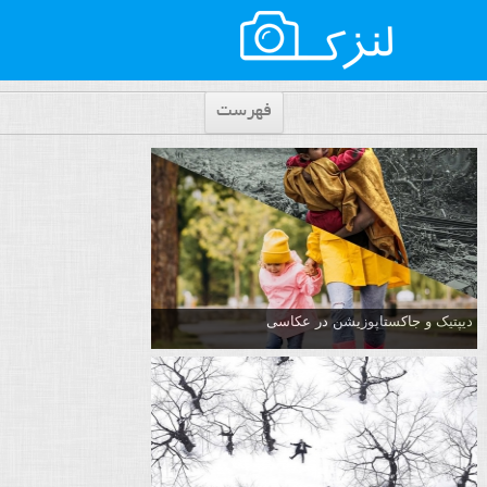
فهرست
دیپتیک و جاکستا‌پوزیشن در عکاسی