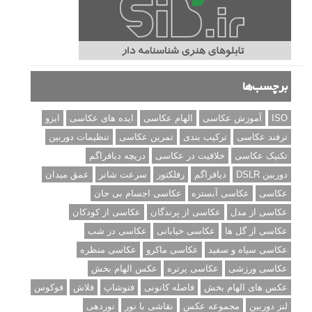
برچسب‌ها
ISO
آموزش عکاسی
الهام عکاسی
ایده های عکاسی
ایزو
ترفند عکاسی
ترکیب بندی
تمرین عکاسی
تنظیمات دوربین
تکنیک عکاسی
خلاقیت در عکاسی
دریچه دیافراگم
دوربین DSLR
دیافراگم
رفلکتور
سرعت شاتر
عمق میدان
عکاسی
عکاسی آبستره
عکاسی اجسام بی جان
عکاسی از مدل
عکاسی از پرندگان
عکاسی از کودکان
عکاسی از گل ها
عکاسی خیابانی
عکاسی در شب
عکاسی سیاه و سفید
عکاسی ماکرو
عکاسی منظره
عکاسی ورزشی
عکاسی پرتره
عکس الهام بخش
عکس های الهام بخش
فاصله کانونی
فتوشاپ
فلاش
فوکوس
لنز دوربین
مجموعه عکس
نقاشی با نور
نوردهی