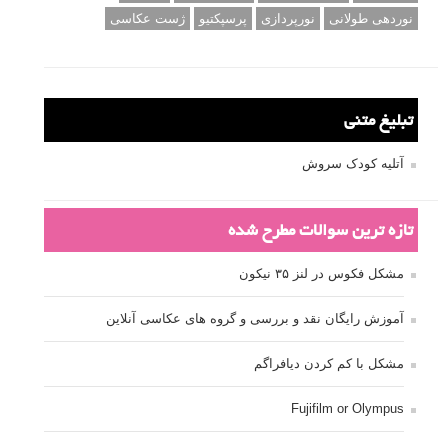
نوردهی طولانی
نورپردازی
پرسپکتیو
ژست عکاسی
تبلیغ متنی
آتلیه کودک سروش
تازه ترین سوالات مطرح شده
مشکل فکوس در لنز ۳۵ نیکون
آموزش رایگان نقد و بررسی و گروه های عکاسی آنلاین
مشکل با کم کردن دیافراگم
Fujifilm or Olympus