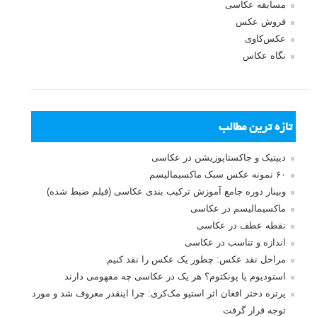
مسابقه عکاسی
فروش عکس
عکس‌کاوی
نگاه عکاس
تازه ترین مطالب
دیپتیک و جاکستا‌پوزیشن در عکاسی
۶۰ نمونه عکس سبک ماکسیمالیسم
وبینار دوره جامع آموزش ترکیب بندی عکاسی (فیلم ضبط شده)
ماکسیمالیسم در عکاسی
نقطه عطف در عکاسی
اندازه و تناسب در عکاسی
مراحل نقد عکس: چطور یک عکس را نقد کنیم
استودیوم یا پونکتوم؟ هر یک در عکاسی چه مفهومی دارند
پرتره دختر افغان اثر استیو مک‌کری: چرا اینقدر معروف شد و مورد
توجه قرار گرفت