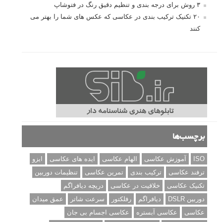
۳ روش برای درجه بندی و تنظیم دقیق رنگ در فتوشاپ
۲۰ تکنیک ترکیب بندی در عکاسی که عکس های شما را بهتر می
کنند
برچسب‌ها
ISO
آموزش عکاسی
الهام عکاسی
ایده های عکاسی
ایزو
ترفند عکاسی
ترکیب بندی
تمرین عکاسی
تنظیمات دوربین
تکنیک عکاسی
خلاقیت در عکاسی
دریچه دیافراگم
دوربین DSLR
دیافراگم
رفلکتور
سرعت شاتر
عمق میدان
عکاسی
عکاسی آبستره
عکاسی اجسام بی جان