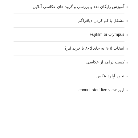
آموزش رایگان نقد و بررسی و گروه های عکاسی آنلاین
مشکل با کم کردن دیافراگم
Fujifilm or Olympus
انتخاب ۹۰d به جای ۸۰d یا خرید لنز؟
کسب درامد از عکاسی
نحوه آپلود عکس
ارور cannot start live view
کم شدن ناگهانی نور در دوربین
نورسنجی فلاشر پرتابل