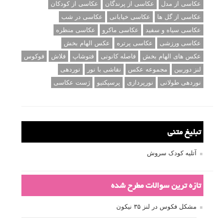
عکاسی از مدل
عکاسی از پرندگان
عکاسی از کودکان
عکاسی از گل ها
عکاسی خیابانی
عکاسی در شب
عکاسی سیاه و سفید
عکاسی ماکرو
عکاسی منظره
عکاسی ورزشی
عکاسی پرتره
عکس الهام بخش
عکس های الهام بخش
فاصله کانونی
فتوشاپ
فلاش
فوکوس
لنز دوربین
مجموعه عکس
نقاشی با نور
نوردهی
نوردهی طولانی
نورپردازی
پرسپکتیو
ژست عکاسی
تبلیغ متنی
آتلیه کودک سروش
تازه ترین سوالات مطرح شده
مشکل فکوس در لنز ۳۵ نیکون