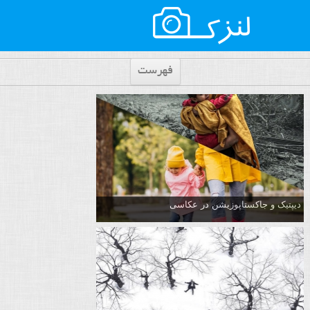
فهرست
دیپتیک و جاکستا‌پوزیشن در عکاسی