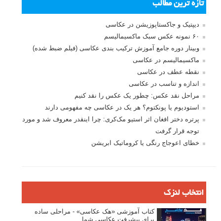
تازه ترین مطالب
دیپتیک و جاکستا‌پوزیشن در عکاسی
۶۰ نمونه عکس سبک ماکسیمالیسم
وبینار دوره جامع آموزش ترکیب بندی عکاسی (فیلم ضبط شده)
ماکسیمالیسم در عکاسی
نقطه عطف در عکاسی
اندازه و تناسب در عکاسی
مراحل نقد عکس: چطور یک عکس را نقد کنیم
استودیوم یا پونکتوم؟ هر یک در عکاسی چه مفهومی دارند
پرتره دختر افغان اثر استیو مک‌کری: چرا اینقدر معروف شد و مورد
توجه قرار گرفت
خطای اعوجاج رنگی یا کروماتیک ابریشن
انتخاب لنزک
کتاب آموزشی «هک عکاسی» - مراحلی ساده
برای پیشرفت عکاسی شما