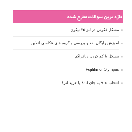
تازه ترین سوالات مطرح شده
مشکل فکوس در لنز ۳۵ نیکون
آموزش رایگان نقد و بررسی و گروه های عکاسی آنلاین
مشکل با کم کردن دیافراگم
Fujifilm or Olympus
انتخاب ۹۰d به جای ۸۰d یا خرید لنز؟
کسب درامد از عکاسی
نحوه آپلود عکس
ارور cannot start live view