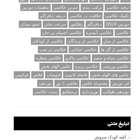
ترفند عکاسی
ترکیب بندی
تمرین عکاسی
تنظیمات دوربین
تکنیک عکاسی
خلاقیت در عکاسی
دریچه دیافراگم
دوربین DSLR
دیافراگم
رفلکتور
سرعت شاتر
عمق میدان
عکاسی
عکاسی آبستره
عکاسی اجسام بی جان
عکاسی از مدل
عکاسی از پرندگان
عکاسی از کودکان
عکاسی از گل ها
عکاسی خیابانی
عکاسی در شب
عکاسی سیاه و سفید
عکاسی ماکرو
عکاسی منظره
عکاسی ورزشی
عکاسی پرتره
عکس الهام بخش
عکس های الهام بخش
فاصله کانونی
فتوشاپ
فلاش
فوکوس
لنز دوربین
مجموعه عکس
نقاشی با نور
نوردهی
نوردهی طولانی
نورپردازی
پرسپکتیو
ژست عکاسی
تبلیغ متنی
آتلیه کودک سروش