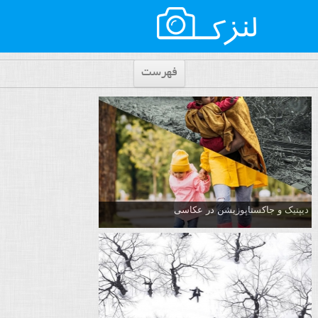
فهرست
دیپتیک و جاکستا‌پوزیشن در عکاسی