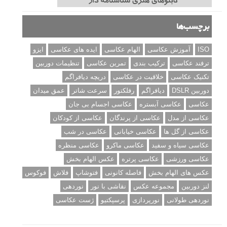
برچسب‌ها
ISO
آموزش عکاسی
الهام عکاسی
ایده های عکاسی
ایزو
ترفند عکاسی
ترکیب بندی
تمرین عکاسی
تنظیمات دوربین
تکنیک عکاسی
خلاقیت در عکاسی
دریچه دیافراگم
دوربین DSLR
دیافراگم
رفلکتور
سرعت شاتر
عمق میدان
عکاسی
عکاسی آبستره
عکاسی اجسام بی جان
عکاسی از مدل
عکاسی از پرندگان
عکاسی از کودکان
عکاسی از گل ها
عکاسی خیابانی
عکاسی در شب
عکاسی سیاه و سفید
عکاسی ماکرو
عکاسی منظره
عکاسی ورزشی
عکاسی پرتره
عکس الهام بخش
عکس های الهام بخش
فاصله کانونی
فتوشاپ
فلاش
فوکوس
لنز دوربین
مجموعه عکس
نقاشی با نور
نوردهی
نوردهی طولانی
نورپردازی
پرسپکتیو
ژست عکاسی