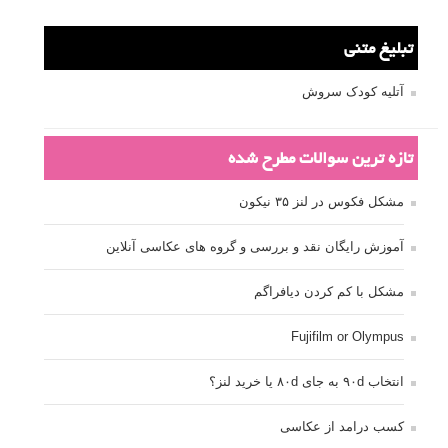
تبلیغ متنی
آتلیه کودک سروش
تازه ترین سوالات مطرح شده
مشکل فکوس در لنز ۳۵ نیکون
آموزش رایگان نقد و بررسی و گروه های عکاسی آنلاین
مشکل با کم کردن دیافراگم
Fujifilm or Olympus
انتخاب ۹۰d به جای ۸۰d یا خرید لنز؟
کسب درامد از عکاسی