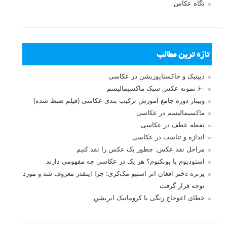
نگاه عکاس
تازه ترین مطالب
دیپتیک و جاکستا‌پوزیشن در عکاسی
۶۰ نمونه عکس سبک ماکسیمالیسم
وبینار دوره جامع آموزش ترکیب بندی عکاسی (فیلم ضبط شده)
ماکسیمالیسم در عکاسی
نقطه عطف در عکاسی
اندازه و تناسب در عکاسی
مراحل نقد عکس: چطور یک عکس را نقد کنیم
استودیوم یا پونکتوم؟ هر یک در عکاسی چه مفهومی دارند
پرتره دختر افغان اثر استیو مک‌کری: چرا اینقدر معروف شد و مورد
توجه قرار گرفت
خطای اعوجاج رنگی یا کروماتیک ابریشن