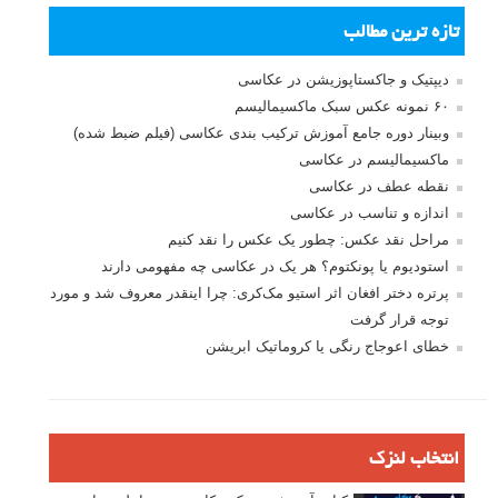
تازه ترین مطالب
دیپتیک و جاکستا‌پوزیشن در عکاسی
۶۰ نمونه عکس سبک ماکسیمالیسم
وبینار دوره جامع آموزش ترکیب بندی عکاسی (فیلم ضبط شده)
ماکسیمالیسم در عکاسی
نقطه عطف در عکاسی
اندازه و تناسب در عکاسی
مراحل نقد عکس: چطور یک عکس را نقد کنیم
استودیوم یا پونکتوم؟ هر یک در عکاسی چه مفهومی دارند
پرتره دختر افغان اثر استیو مک‌کری: چرا اینقدر معروف شد و مورد
توجه قرار گرفت
خطای اعوجاج رنگی یا کروماتیک ابریشن
انتخاب لنزک