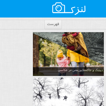
فهرست
دیپتیک و جاکستا‌پوزیشن در عکاسی