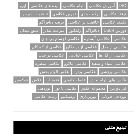
ISO
آموزش عکاسی
الهام عکاسی
ایده های عکاسی
ایزو
ترفند عکاسی
ترکیب بندی
تمرین عکاسی
تنظیمات دوربین
تکنیک عکاسی
خلاقیت در عکاسی
دریچه دیافراگم
دوربین DSLR
دیافراگم
رفلکتور
سرعت شاتر
عمق میدان
عکاسی
عکاسی آبستره
عکاسی اجسام بی جان
عکاسی از مدل
عکاسی از پرندگان
عکاسی از کودکان
عکاسی از گل ها
عکاسی خیابانی
عکاسی در شب
عکاسی سیاه و سفید
عکاسی ماکرو
عکاسی منظره
عکاسی ورزشی
عکاسی پرتره
عکس الهام بخش
عکس های الهام بخش
فاصله کانونی
فتوشاپ
فلاش
فوکوس
لنز دوربین
مجموعه عکس
نقاشی با نور
نوردهی
نوردهی طولانی
نورپردازی
پرسپکتیو
ژست عکاسی
تبلیغ متنی