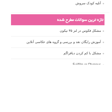
آتلیه کودک سروش
تازه ترین سوالات مطرح شده
مشکل فکوس در لنز ۳۵ نیکون
آموزش رایگان نقد و بررسی و گروه های عکاسی آنلاین
مشکل با کم کردن دیافراگم
Fujifilm or Olympus
انتخاب ۹۰d به جای ۸۰d یا خرید لنز؟
کسب درامد از عکاسی
نحوه آپلود عکس
ارور cannot start live view