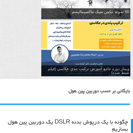
60 نمونه عکس سبک ماکسیمالیسم
وبینار دوره جامع آموزش تركيب بندي عكاسي (فیلم
ضبط شده)
بایگانی بر حسب دوربین پین هول
چگونه با یک درپوش بدنه DSLR یک دوربین پین هول
بسازیم