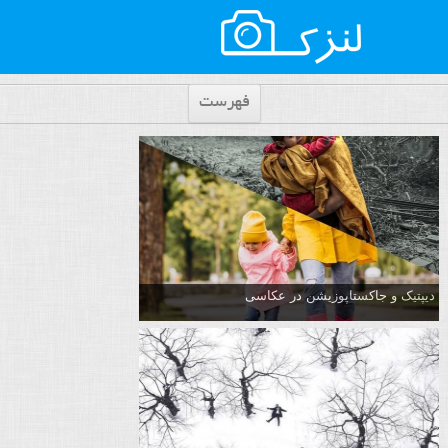
فهرست
دیپتیک و جاکستا‌پوزیشن در عکاسی