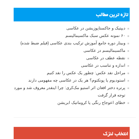
تازه ترین مطالب
دیپتیک و جاکستا‌پوزیشن در عکاسی
۶۰ نمونه عکس سبک ماکسیمالیسم
وبینار دوره جامع آموزش ترکیب بندی عکاسی (فیلم ضبط شده)
ماکسیمالیسم در عکاسی
نقطه عطف در عکاسی
اندازه و تناسب در عکاسی
مراحل نقد عکس: چطور یک عکس را نقد کنیم
استودیوم یا پونکتوم؟ هر یک در عکاسی چه مفهومی دارند
پرتره دختر افغان اثر استیو مک‌کری: چرا اینقدر معروف شد و مورد
توجه قرار گرفت
خطای اعوجاج رنگی یا کروماتیک ابریشن
انتخاب لنزک