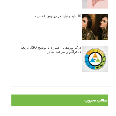
10 باید و نباید در روتوش عکس ها
درک نوردهی – همراه با توضیح ISO، دریچه
دیافراگم و سرعت شاتر
مطالب محبوب
درک نوردهی – همراه با توضیح ISO، دریچه دیافراگم و سرعت