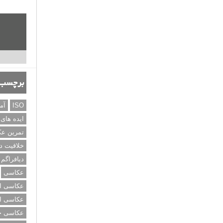
برچسب‌
ISO
آم
ایده های
تمرین ع
خلاقیت د
دیافراگم
عکاسی
عکاسی از
عکاسی از
عکاسی خی