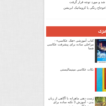
د و مورد توجه قرار گرفت
وجاج رنگی یا کروماتیک ابریشن
لنزک
کتاب آموزشی «هک عکاسی» -
مراحلی ساده برای پیشرفت عکاسی
شما
نکات عکاسی مینیمالیستی
ژست دهی ماهرانه با آگاهی از زبان
بدن - آموزش 3 نکته ساده برای
بهبود عکاسی پرتره