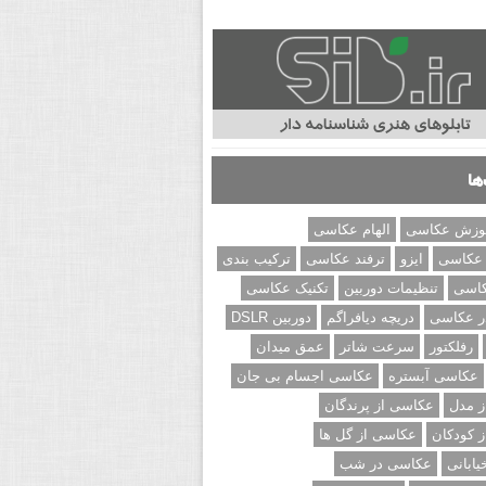
ها
وزش عکاسی
الهام عکاسی
 عکاسی
ایزو
ترفند عکاسی
ترکیب بندی
کاسی
تنظیمات دوربین
تکنیک عکاسی
ر عکاسی
دریچه دیافراگم
دوربین DSLR
رفلکتور
سرعت شاتر
عمق میدان
عکاسی آبستره
عکاسی اجسام بی جان
 مدل
عکاسی از پرندگان
 کودکان
عکاسی از گل ها
ابانی
عکاسی در شب