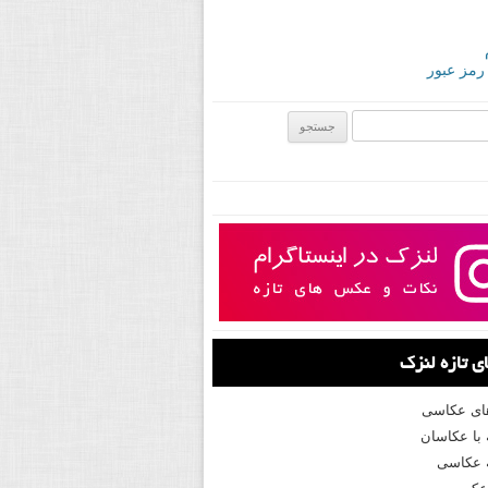
 رمز عبور
ی:
 تازه لنزک
های عکاسی
با عکاسان
 عکاسی