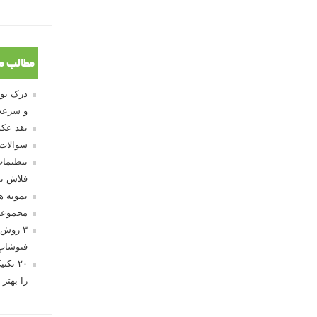
مطالب م
و سرعت
نقد عکس
سوالات
تنظیمات
فلاش تو
نمونه 
مجموعه
۳ روش 
فتوشاپ
۲۰ تک
را بهتر 