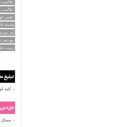
عکاسی سی
عکاسی م
عکس اله
فاصله کان
لنز دوربی
نوردهی ط
ژست عک
تبلیغ م
آتلیه 
تازه تر
مشکل فکوس