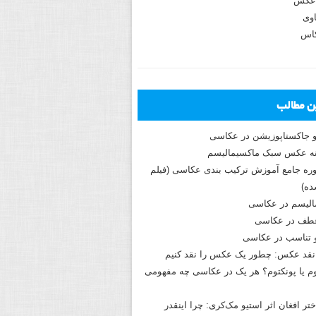
عکس
وی
کاس
ین مطالب
و جاکستا‌پوزیشن در عکاسی
دوره جامع آموزش ترکیب بندی عکاسی (فیلم
ه)
الیسم در عکاسی
طف در عکاسی
و تناسب در عکاسی
نقد عکس: چطور یک عکس را نقد کنیم
م یا پونکتوم؟ هر یک در عکاسی چه مفهومی
ختر افغان اثر استیو مک‌کری: چرا اینقدر