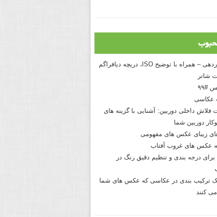
حبوب
درک نوردهی – همراه با توضیح ISO، دریچه دیافراگم
 شاتر
 #۹۹
 عکاسی
 فلاش داخلی دوربین: آشنایی با گزینه های
کار دوربین شما
های زیبای عکس های مفهومی
 عکس های غروب آفتاب
برای درجه بندی و تنظیم دقیق رنگ در
نیک ترکیب بندی در عکاسی که عکس های شما
می کنند