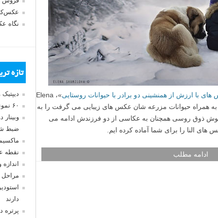
فروش 
عکس‌کا
نگاه ع
تازه تر
دیپتیک 
ای با ارزش از همنشینی دو برادر با حیوانات روستایی
»، Elena
۶۰ نمونه عکس سبک ماکسیمالیسم
ودکش به همراه حیوانات مزرعه شان عکس های زیبایی می گرفت را به
وبینار 
 خوش ذوق روسی همچنان به عکاسی از دو فرزندش ادامه می
ضبط شد
 های النا را برای شما آماده کرده ایم.
ماکسیم
نقطه ع
ادامه مطلب
اندازه 
مراحل 
استودیو
دارند
پرتره د