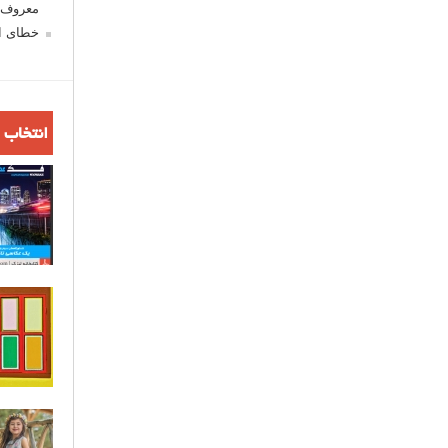
معروف ش
خطای اع
انتخاب 