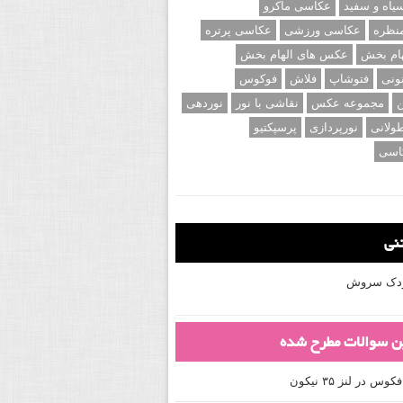
اه و سفید
عکاسی ماکرو
نظره
عکاسی ورزشی
عکاسی پرتره
ام بخش
عکس های الهام بخش
ونی
فتوشاپ
فلاش
فوکوس
ن
مجموعه عکس
نقاشی با نور
نوردهی
ولانی
نورپردازی
پرسپکتیو
اسی
تنی
کودک سروش
ین سوالات مطرح شده
 در لنز ۳۵ نیکون