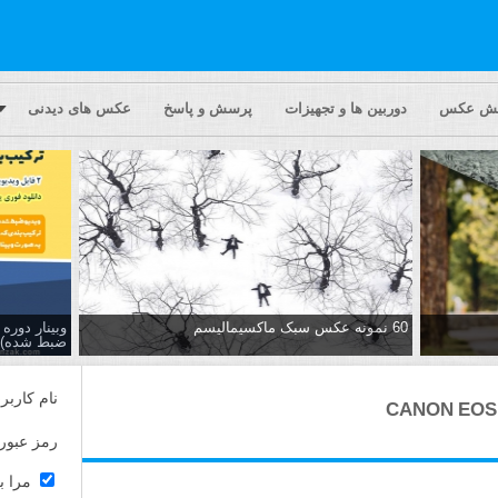
یش عکس
دوربین ها و تجهیزات
پرسش و پاسخ
عکس های دیدنی
60 نمونه عکس سبک ماکسیمالیسم
وبینار دور
ضبط شده)
نام کاربر
رمز عبور
مرا ب