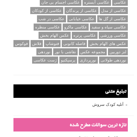
عکاسی
عکاسی آبستره
عکاسی اجسام بی جان
عکاسی از مدل
عکاسی از پرندگان
عکاسی از کودکان
عکاسی از گل ها
عکاسی خیابانی
عکاسی در شب
عکاسی سیاه و سفید
عکاسی ماکرو
عکاسی منظره
عکاسی ورزشی
عکاسی پرتره
عکس الهام بخش
عکس های الهام بخش
فاصله کانونی
فتوشاپ
فلاش
فوکوس
لنز دوربین
مجموعه عکس
نقاشی با نور
نوردهی
نوردهی طولانی
نورپردازی
پرسپکتیو
ژست عکاسی
تبلیغ متنی
آتلیه کودک سروش
تازه ترین سوالات مطرح شده