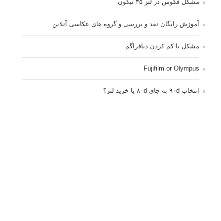
مشکل فکوس در لنز ۳۵ نیکون
آموزش رایگان نقد و بررسی و گروه های عکاسی آنلاین
مشکل با کم کردن دیافراگم
Fujifilm or Olympus
انتخاب ۹۰d به جای ۸۰d یا خرید لنز؟
کسب درامد از عکاسی
نحوه آپلود عکس
ارور cannot start live view
کم شدن ناگهانی نور در دوربین
نورسنجی فلاشر پرتابل