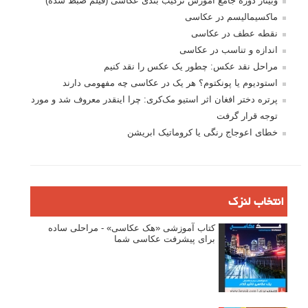
وبینار دوره جامع آموزش ترکیب بندی عکاسی (فیلم ضبط شده)
ماکسیمالیسم در عکاسی
نقطه عطف در عکاسی
اندازه و تناسب در عکاسی
مراحل نقد عکس: چطور یک عکس را نقد کنیم
استودیوم یا پونکتوم؟ هر یک در عکاسی چه مفهومی دارند
پرتره دختر افغان اثر استیو مک‌کری: چرا اینقدر معروف شد و مورد
توجه قرار گرفت
خطای اعوجاج رنگی یا کروماتیک ابریشن
انتخاب لنزک
کتاب آموزشی «هک عکاسی» - مراحلی ساده
برای پیشرفت عکاسی شما