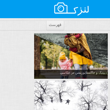
فهرست
دیپتیک و جاکستا‌پوزیشن در عکاسی