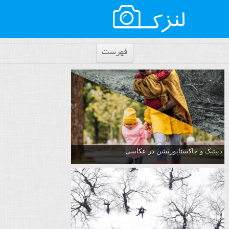
فهرست
دیپتیک و جاکستا‌پوزیشن در عکاسی