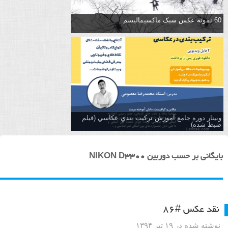
60 نمونه عکس سبک ماکسیمالیسم
وبینار دوره جامع آموزش تركيب بندي عكاسي (فیلم
ضبط شده)
بایگانی بر حسب دوربین NIKON D3300
نقد عکس #۸۶
نوشته شده در ۱۹ تیر ۱۳۹۴