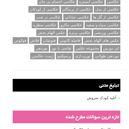
عکاسی
عکاسی آبستره
عکاسی اجسام بی جان
عکاسی از مدل
عکاسی از پرندگان
عکاسی از کودکان
عکاسی از گل ها
عکاسی خیابانی
عکاسی در شب
عکاسی سیاه و سفید
عکاسی ماکرو
عکاسی منظره
عکاسی ورزشی
عکاسی پرتره
عکس الهام بخش
عکس های الهام بخش
فاصله کانونی
فتوشاپ
فلاش
فوکوس
لنز دوربین
مجموعه عکس
نقاشی با نور
نوردهی
نوردهی طولانی
نورپردازی
پرسپکتیو
ژست عکاسی
تبلیغ متنی
آتلیه کودک سروش
تازه ترین سوالات مطرح شده