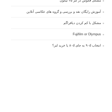
مشکل فکوس در لنز ۳۵ نیکون
آموزش رایگان نقد و بررسی و گروه های عکاسی آنلاین
مشکل با کم کردن دیافراگم
Fujifilm or Olympus
انتخاب ۹۰d به جای ۸۰d یا خرید لنز؟
کسب درامد از عکاسی
نحوه آپلود عکس
ارور cannot start live view
کم شدن ناگهانی نور در دوربین
نورسنجی فلاشر پرتابل