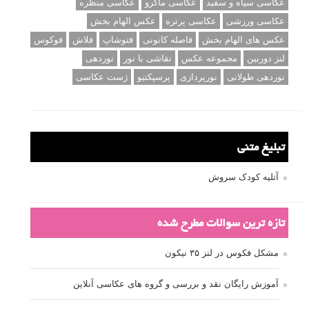
عکاسی سیاه و سفید
عکاسی ماکرو
عکاسی منظره
عکاسی ورزشی
عکاسی پرتره
عکس الهام بخش
عکس های الهام بخش
فاصله کانونی
فتوشاپ
فلاش
فوکوس
لنز دوربین
مجموعه عکس
نقاشی با نور
نوردهی
نوردهی طولانی
نورپردازی
پرسپکتیو
ژست عکاسی
تبلیغ متنی
آتلیه کودک سروش
تازه ترین سوالات مطرح شده
مشکل فکوس در لنز ۳۵ نیکون
آموزش رایگان نقد و بررسی و گروه های عکاسی آنلاین