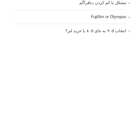
مشکل با کم کردن دیافراگم
Fujifilm or Olympus
انتخاب ۹۰d به جای ۸۰d یا خرید لنز؟
کسب درامد از عکاسی
نحوه آپلود عکس
ارور cannot start live view
کم شدن ناگهانی نور در دوربین
نورسنجی فلاشر پرتابل
کپی رایت © 2014 - 2021 لنزک - ذکر مطالب لنزک در رسانه های چاپی مستلزم کسب