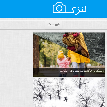
فهرست
دیپتیک و جاکستا‌پوزیشن در عکاسی