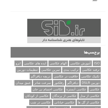
برچسب‌ها
ISO
آموزش عکاسی
الهام عکاسی
ایده های عکاسی
ایزو
ترفند عکاسی
ترکیب بندی
تمرین عکاسی
تنظیمات دوربین
تکنیک عکاسی
خلاقیت در عکاسی
دریچه دیافراگم
دوربین DSLR
دیافراگم
رفلکتور
سرعت شاتر
عمق میدان
عکاسی
عکاسی آبستره
عکاسی اجسام بی جان
عکاسی از مدل
عکاسی از پرندگان
عکاسی از کودکان
عکاسی از گل ها
عکاسی خیابانی
عکاسی در شب