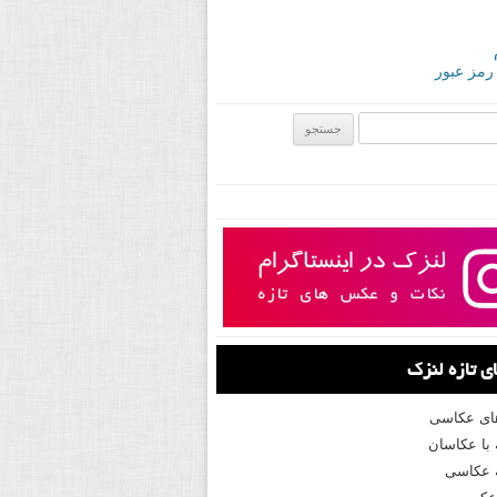
 رمز عبور
ی:
 تازه لنزک
های عکاسی
با عکاسان
 عکاسی