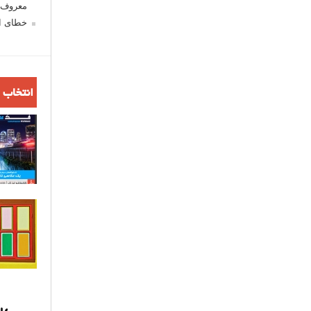
معروف ش
خطای اع
انتخاب 