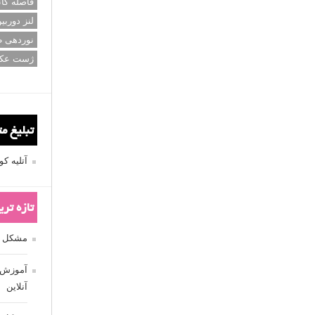
فاصله کان
لنز دوربی
نوردهی ط
ژست عک
تبلیغ م
آتلیه 
تازه تر
مشکل فکوس
آموزش ر
آنلاین