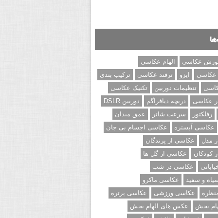
ها
وزش عکاسی
الهام عکاسی
 عکاسی
ایزو
ترفند عکاسی
ترکیب بندی
کاسی
تنظیمات دوربین
تکنیک عکاسی
ر عکاسی
دریچه دیافراگم
دوربین DSLR
رفلکتور
سرعت شاتر
عمق میدان
عکاسی آبستره
عکاسی اجسام بی جان
 مدل
عکاسی از پرندگان
 کودکان
عکاسی از گل ها
ابانی
عکاسی در شب
اه و سفید
عکاسی ماکرو
نظره
عکاسی ورزشی
عکاسی پرتره
ام بخش
عکس های الهام بخش