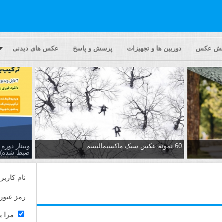
یش عکس
دوربین ها و تجهیزات
پرسش و پاسخ
عکس های دیدنی
60 نمونه عکس سبک ماکسیمالیسم
وبینار دور
ضبط شده)
نام کاربر
رمز عبور
مرا ب