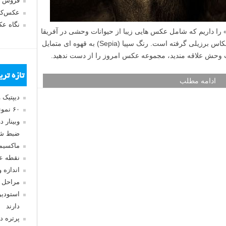
فروش 
عکس‌کا
نگاه ع
را داریم که شامل عکس هایی زیبا از حیوانات وحشی در آفریقا
است. این عکس ها را João Victor Bolan عکاس برزیلی گرفته است. رنگ سپیا (Sepia) به قهوه ای متمایل
 وحش علاقه مندید، مجموعه عکس امروز را از دست ندهید.
تازه تر
ادامه مطلب
دیپتیک 
۶۰ نمونه عکس سبک ماکسیمالیسم
وبینار 
ضبط شد
ماکسیم
نقطه ع
اندازه 
مراحل 
استودیو
دارند
پرتره د