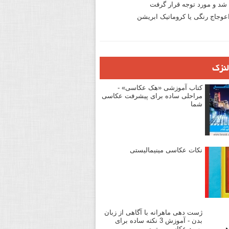
د و مورد توجه قرار گرفت
وجاج رنگی یا کروماتیک ابریشن
لنزک
کتاب آموزشی «هک عکاسی» -
مراحلی ساده برای پیشرفت عکاسی
شما
نکات عکاسی مینیمالیستی
ژست دهی ماهرانه با آگاهی از زبان
بدن - آموزش 3 نکته ساده برای
بهبود عکاسی پرتره