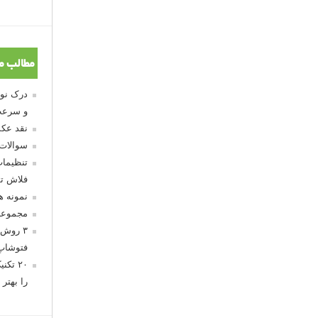
مطالب م
و سرعت
نقد عکس
سوالات
تنظیمات
فلاش تو
نمونه 
مجموعه
۳ روش 
فتوشاپ
۲۰ تک
را بهتر 