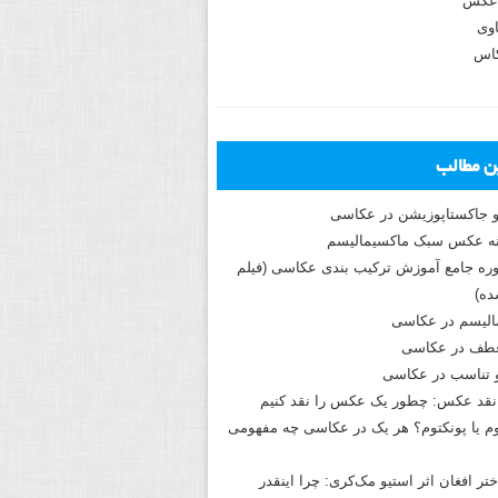
عکس
وی
کاس
ین مطالب
و جاکستا‌پوزیشن در عکاسی
دوره جامع آموزش ترکیب بندی عکاسی (فیلم
ه)
الیسم در عکاسی
طف در عکاسی
و تناسب در عکاسی
نقد عکس: چطور یک عکس را نقد کنیم
م یا پونکتوم؟ هر یک در عکاسی چه مفهومی
ختر افغان اثر استیو مک‌کری: چرا اینقدر