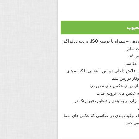
حبوب
درک نوردهی – همراه با توضیح ISO، دریچه دیافراگم
 شاتر
 #۹۹
 عکاسی
 فلاش داخلی دوربین: آشنایی با گزینه های
کار دوربین شما
های زیبای عکس های مفهومی
 عکس های غروب آفتاب
برای درجه بندی و تنظیم دقیق رنگ در
نیک ترکیب بندی در عکاسی که عکس های شما
می کنند