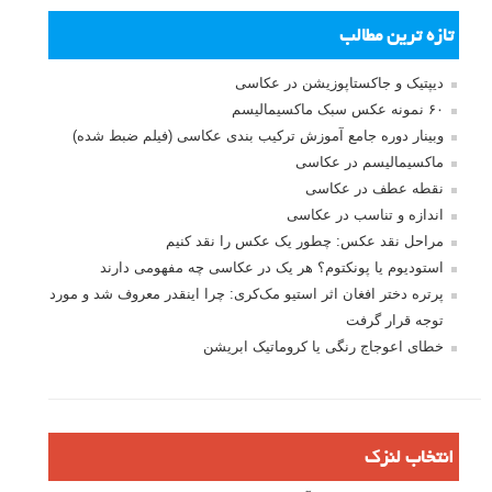
تازه ترین مطالب
دیپتیک و جاکستا‌پوزیشن در عکاسی
۶۰ نمونه عکس سبک ماکسیمالیسم
وبینار دوره جامع آموزش ترکیب بندی عکاسی (فیلم ضبط شده)
ماکسیمالیسم در عکاسی
نقطه عطف در عکاسی
اندازه و تناسب در عکاسی
مراحل نقد عکس: چطور یک عکس را نقد کنیم
استودیوم یا پونکتوم؟ هر یک در عکاسی چه مفهومی دارند
پرتره دختر افغان اثر استیو مک‌کری: چرا اینقدر معروف شد و مورد
توجه قرار گرفت
خطای اعوجاج رنگی یا کروماتیک ابریشن
انتخاب لنزک