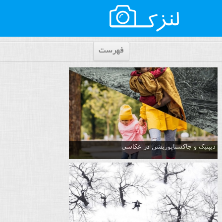
فهرست
دیپتیک و جاکستا‌پوزیشن در عکاسی