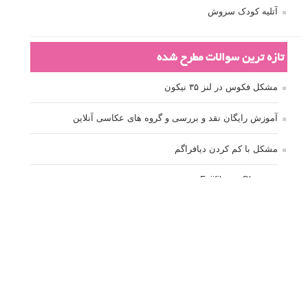
آتلیه کودک سروش
تازه ترین سوالات مطرح شده
مشکل فکوس در لنز ۳۵ نیکون
آموزش رایگان نقد و بررسی و گروه های عکاسی آنلاین
مشکل با کم کردن دیافراگم
Fujifilm or Olympus
انتخاب ۹۰d به جای ۸۰d یا خرید لنز؟
کسب درامد از عکاسی
نحوه آپلود عکس
ارور cannot start live view