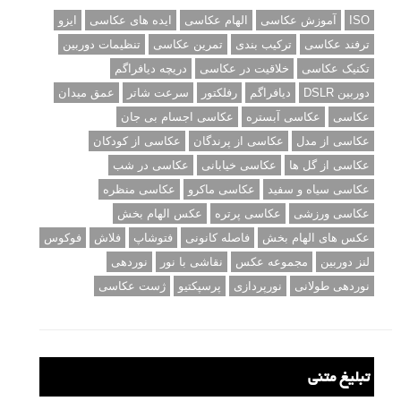
ISO
آموزش عکاسی
الهام عکاسی
ایده های عکاسی
ایزو
ترفند عکاسی
ترکیب بندی
تمرین عکاسی
تنظیمات دوربین
تکنیک عکاسی
خلاقیت در عکاسی
دریچه دیافراگم
دوربین DSLR
دیافراگم
رفلکتور
سرعت شاتر
عمق میدان
عکاسی
عکاسی آبستره
عکاسی اجسام بی جان
عکاسی از مدل
عکاسی از پرندگان
عکاسی از کودکان
عکاسی از گل ها
عکاسی خیابانی
عکاسی در شب
عکاسی سیاه و سفید
عکاسی ماکرو
عکاسی منظره
عکاسی ورزشی
عکاسی پرتره
عکس الهام بخش
عکس های الهام بخش
فاصله کانونی
فتوشاپ
فلاش
فوکوس
لنز دوربین
مجموعه عکس
نقاشی با نور
نوردهی
نوردهی طولانی
نورپردازی
پرسپکتیو
ژست عکاسی
تبلیغ متنی